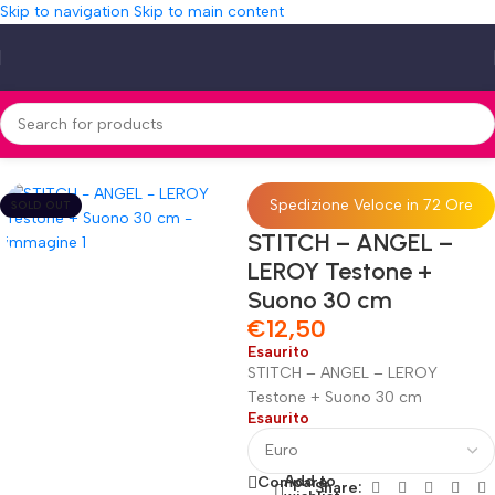
Skip to navigation
Skip to main content
Home
»
Shop
»
STITCH – ANGEL – LEROY Testone + Suono 30 cm
Spedizione Veloce in 72 Ore
SOLD OUT
STITCH – ANGEL –
LEROY Testone +
Suono 30 cm
€
12,50
Esaurito
STITCH – ANGEL – LEROY
Testone + Suono 30 cm
Esaurito
Add to
Compare
Share: