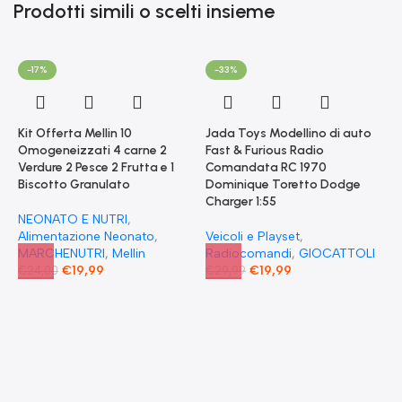
Prodotti simili o scelti insieme
-17%
-33%
Kit Offerta Mellin 10
Jada Toys Modellino di auto
Omogeneizzati 4 carne 2
Fast & Furious Radio
Verdure 2 Pesce 2 Frutta e 1
Comandata RC 1970
Biscotto Granulato
Dominique Toretto Dodge
Charger 1:55
NEONATO E NUTRI
,
Alimentazione Neonato
,
Veicoli e Playset
,
MARCHENUTRI
,
Mellin
Radiocomandi
,
GIOCATTOLI
€
19,99
€
19,99
€
24,00
€
29,99
F
S
T
E
F
G