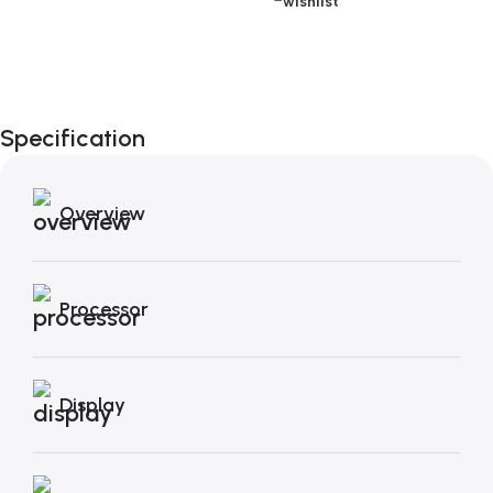
wishlist
Fino al 12 Ottobre...
Black Friday di
Specification
Autunno!
Overview
Processor
Display