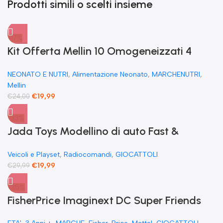
Prodotti simili o scelti insieme
-17%
Kit Offerta Mellin 10 Omogeneizzati 4
carne 2 Verdure 2 Pesce 2 Frutta e 1
NEONATO E NUTRI
,
Alimentazione Neonato
,
MARCHENUTRI
,
Biscotto Granulato
Mellin
€
19,99
€
24,00
-33%
Jada Toys Modellino di auto Fast &
Furious Radio Comandata RC 1970
Veicoli e Playset
,
Radiocomandi
,
GIOCATTOLI
Dominique Toretto Dodge Charger 1:55
€
19,99
€
29,99
-35%
FisherPrice Imaginext DC Super Friends
The Flash XL Toy Figura snodata 25 cm