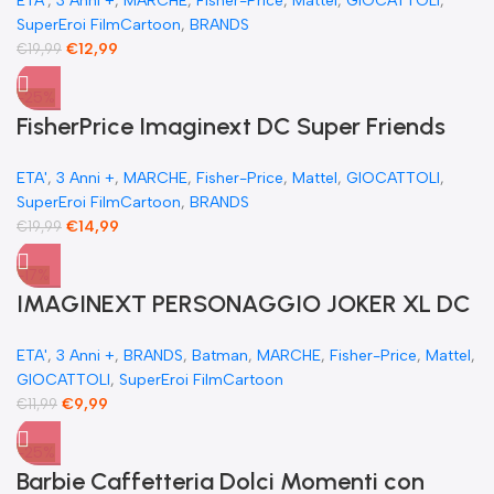
ETA'
,
3 Anni +
,
MARCHE
,
Fisher-Price
,
Mattel
,
GIOCATTOLI
,
SuperEroi FilmCartoon
,
BRANDS
€
12,99
€
19,99
-25%
FisherPrice Imaginext DC Super Friends
giocattolo prescolare Superman XL 25
ETA'
,
3 Anni +
,
MARCHE
,
Fisher-Price
,
Mattel
,
GIOCATTOLI
,
cm figure snodabile
SuperEroi FilmCartoon
,
BRANDS
€
14,99
€
19,99
-17%
IMAGINEXT PERSONAGGIO JOKER XL DC
SUPER FRIENDS DC Comics Batman
ETA'
,
3 Anni +
,
BRANDS
,
Batman
,
MARCHE
,
Fisher-Price
,
Mattel
,
GIOCATTOLI
,
SuperEroi FilmCartoon
€
9,99
€
11,99
-25%
​Barbie Caffetteria Dolci Momenti con