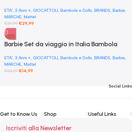
teiera cambia colore 1 gattino mobili e 21+
ETA'
,
3 Anni +
,
GIOCATTOLI
,
Bambole e Dolls
,
BRANDS
,
Barbie
,
accessori
MARCHE
,
Mattel
€
29,99
€
39,99
-40%
Barbie Set da viaggio in Italia Bambola
Bionda Vestiti Rosa Accessori cibo Pizza e
ETA'
,
3 Anni +
,
GIOCATTOLI
,
Bambole e Dolls
,
BRANDS
,
Barbie
,
cappuccino
MARCHE
,
Mattel
€
14,99
€
24,99
Social Links
Get to Know Us
Shop
Useful Links
Iscriviti alla Newsletter