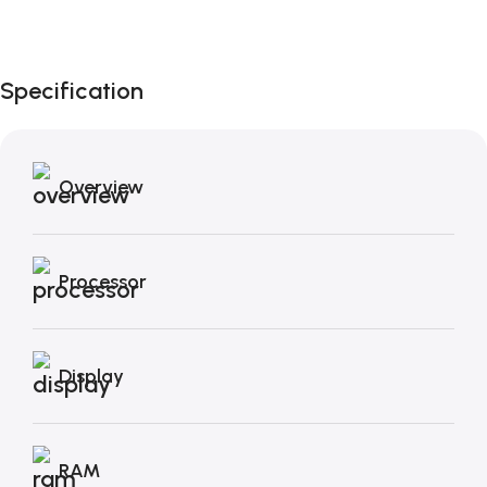
Fino al 12 Ottobre...
Black Friday di
Autunno!
Specification
Overview
Processor
Display
RAM