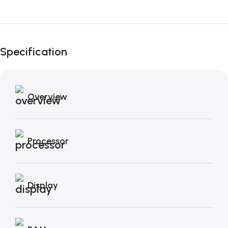
Fino al 12 Ottobre...
Black Friday di
Specification
Autunno!
Overview
Processor
Display