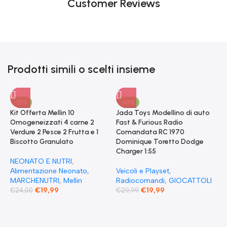
Customer Reviews
Prodotti simili o scelti insieme
-17%
-33%
Kit Offerta Mellin 10
Jada Toys Modellino di auto
Omogeneizzati 4 carne 2
Fast & Furious Radio
Verdure 2 Pesce 2 Frutta e 1
Comandata RC 1970
Biscotto Granulato
Dominique Toretto Dodge
Charger 1:55
NEONATO E NUTRI
,
Alimentazione Neonato
,
Veicoli e Playset
,
MARCHENUTRI
,
Mellin
Radiocomandi
,
GIOCATTOLI
€
19,99
€
19,99
€
24,00
€
29,99
F
S
T