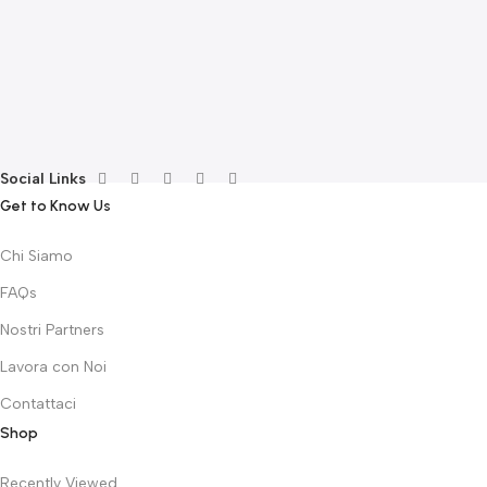
E
F
G
F
€
Social Links
Get to Know Us
Chi Siamo
FAQs
Nostri Partners
Lavora con Noi
Contattaci
Shop
Recently Viewed