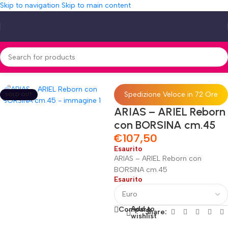
Skip to navigation
Skip to main content
Home
»
Shop
»
ARIAS – ARIEL Reborn con BORSINA cm.45
Spedizione Veloce in 72 Ore
SOLD OUT
ARIAS – ARIEL Reborn
con BORSINA cm.45
€
107,50
Esaurito
ARIAS – ARIEL Reborn con
BORSINA cm.45
Esaurito
Add to
Compare
Share:
wishlist