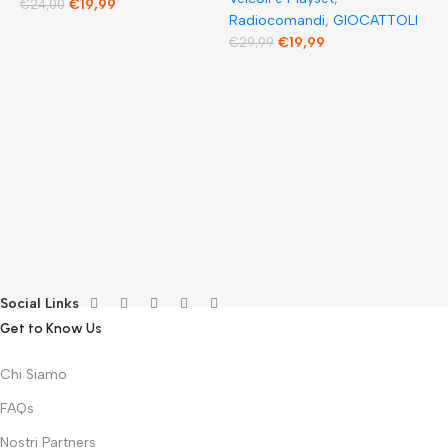
€
19,99
€
24,00
Radiocomandi
,
GIOCATTOLI
F
€
19,99
€
29,99
E
F
G
F
€
Social Links
Get to Know Us
Chi Siamo
FAQs
Nostri Partners