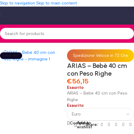
Skip to navigation
Skip to main content
Home
»
Shop
»
ARIAS – Bebè 40 cm con Peso Righe
Spedizione Veloce in 72 Ore
SOLD OUT
ARIAS – Bebè 40 cm
con Peso Righe
€
56,15
Esaurito
ARIAS – Bebè 40 cm con Peso
Righe
Esaurito
Add to
Compare
Share:
wishlist