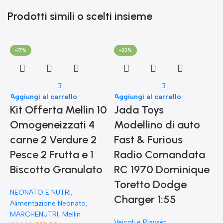
Prodotti simili o scelti insieme
-17%
-33%
Aggiungi al carrello
Aggiungi al carrello
Kit Offerta Mellin 10
Jada Toys
Omogeneizzati 4
Modellino di auto
carne 2 Verdure 2
Fast & Furious
Pesce 2 Frutta e 1
Radio Comandata
Biscotto Granulato
RC 1970 Dominique
Toretto Dodge
A
NEONATO E NUTRI
,
F
Charger 1:55
Alimentazione Neonato
,
MARCHENUTRI
,
Mellin
Veicoli e Playset
,