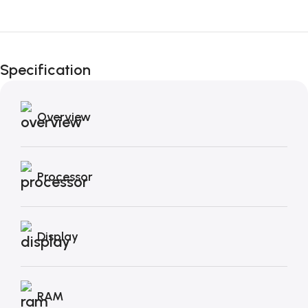
Fino al 12 Ottobre...
Black Friday di
Specification
Autunno!
Overview
Processor
Display
RAM