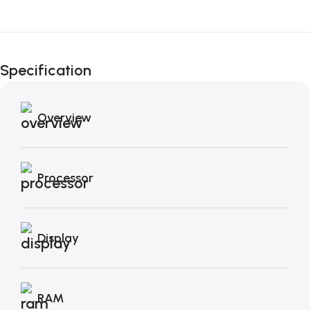
Fino al 12 Ottobre...
Black Friday di
Specification
Autunno!
Overview
Processor
Display
RAM