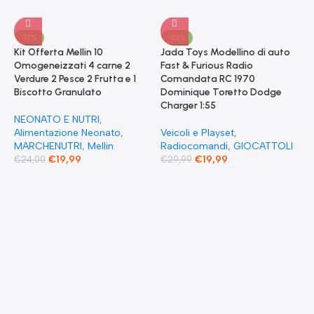
-17%
-33%
Kit Offerta Mellin 10
Jada Toys Modellino di auto
Omogeneizzati 4 carne 2
Fast & Furious Radio
Verdure 2 Pesce 2 Frutta e 1
Comandata RC 1970
Biscotto Granulato
Dominique Toretto Dodge
Charger 1:55
NEONATO E NUTRI
,
Alimentazione Neonato
,
Veicoli e Playset
,
MARCHENUTRI
,
Mellin
Radiocomandi
,
GIOCATTOLI
€
19,99
€
19,99
€
24,00
€
29,99
F
S
T
E
F
G
F
€