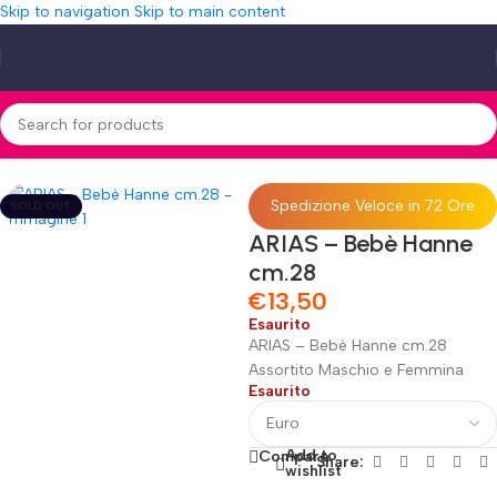
Skip to navigation
Skip to main content
Home
»
Shop
»
ARIAS – Bebè Hanne cm.28
Spedizione Veloce in 72 Ore
SOLD OUT
ARIAS – Bebè Hanne
cm.28
€
13,50
Esaurito
ARIAS – Bebè Hanne cm.28
Assortito Maschio e Femmina
Esaurito
Add to
Compare
Share:
wishlist