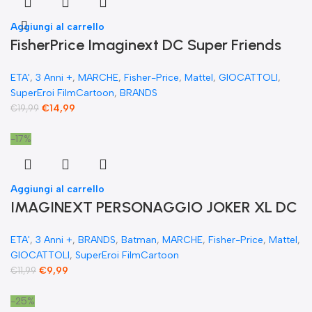
Aggiungi al carrello
FisherPrice Imaginext DC Super Friends
giocattolo prescolare Superman XL 25
ETA'
,
3 Anni +
,
MARCHE
,
Fisher-Price
,
Mattel
,
GIOCATTOLI
,
cm figure snodabile
SuperEroi FilmCartoon
,
BRANDS
€
14,99
€
19,99
-17%
Aggiungi al carrello
IMAGINEXT PERSONAGGIO JOKER XL DC
SUPER FRIENDS DC Comics Batman
ETA'
,
3 Anni +
,
BRANDS
,
Batman
,
MARCHE
,
Fisher-Price
,
Mattel
,
GIOCATTOLI
,
SuperEroi FilmCartoon
€
9,99
€
11,99
-25%