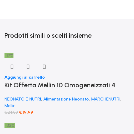
Prodotti simili o scelti insieme
-17%
Aggiungi al carrello
Kit Offerta Mellin 10 Omogeneizzati 4
carne 2 Verdure 2 Pesce 2 Frutta e 1
NEONATO E NUTRI
,
Alimentazione Neonato
,
MARCHENUTRI
,
Biscotto Granulato
Mellin
€
19,99
€
24,00
-33%