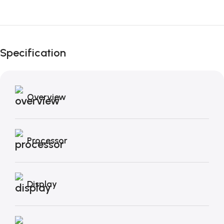
Fino al 12 Ottobre...
Black Friday di
Autunno!
Specification
Overview
Processor
Display