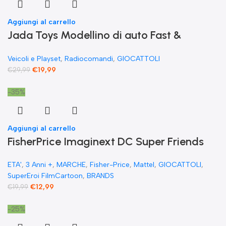
Aggiungi al carrello
Jada Toys Modellino di auto Fast &
Furious Radio Comandata RC 1970
Veicoli e Playset
,
Radiocomandi
,
GIOCATTOLI
Dominique Toretto Dodge Charger 1:55
€
19,99
€
29,99
-35%
Aggiungi al carrello
FisherPrice Imaginext DC Super Friends
The Flash XL Toy Figura snodata 25 cm
ETA'
,
3 Anni +
,
MARCHE
,
Fisher-Price
,
Mattel
,
GIOCATTOLI
,
SuperEroi FilmCartoon
,
BRANDS
€
12,99
€
19,99
-25%