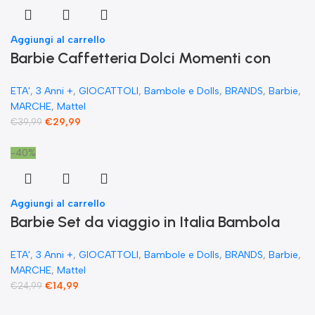
Aggiungi al carrello
​Barbie Caffetteria Dolci Momenti con
teiera cambia colore 1 gattino mobili e 21+
ETA'
,
3 Anni +
,
GIOCATTOLI
,
Bambole e Dolls
,
BRANDS
,
Barbie
,
accessori
MARCHE
,
Mattel
€
29,99
€
39,99
-40%
Aggiungi al carrello
Barbie Set da viaggio in Italia Bambola
Bionda Vestiti Rosa Accessori cibo Pizza e
ETA'
,
3 Anni +
,
GIOCATTOLI
,
Bambole e Dolls
,
BRANDS
,
Barbie
,
cappuccino
MARCHE
,
Mattel
€
14,99
€
24,99