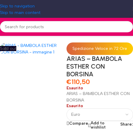
Skip to navigation
Skip to main content
Home
»
Shop
»
ARIAS – BAMBOLA ESTHER CON BORSINA
Sold out
Spedizione Veloce in 72 Ore
ARIAS – BAMBOLA
ESTHER CON
BORSINA
€
110,50
Esaurito
ARIAS – BAMBOLA ESTHER CON
BORSINA
Esaurito
Add to
Compare
Share:
wishlist