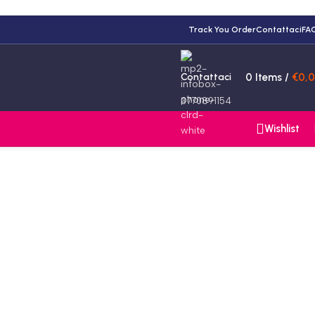
Track You Order
Contattaci
FA
Contattaci
0
Items
/
€
0,
3770891154
Wishlist