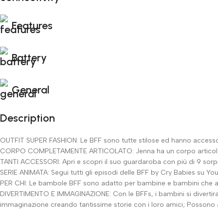
Features
Battery
General
Description
OUTFIT SUPER FASHION: Le BFF sono tutte stilose ed hanno accessor
CORPO COMPLETAMENTE ARTICOLATO: Jenna ha un corpo articolato che s
TANTI ACCESSORI: Apri e scopri il suo guardaroba con più di 9 sorpr
SERIE ANIMATA: Segui tutti gli episodi delle BFF by Cry Babies su Yo
PER CHI: Le bambole BFF sono adatto per bambine e bambini che am
DIVERTIMENTO E IMMAGINAZIONE: Con le BFFs, i bambini si divertiranno
immaginazione creando tantissime storie con i loro amici; Possono 