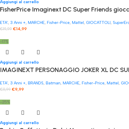
Aggiungi al carrello
FisherPrice Imaginext DC Super Friends gioc
ETA'
,
3 Anni +
,
MARCHE
,
Fisher-Price
,
Mattel
,
GIOCATTOLI
,
SuperEr
€
14,99
€
19,99
-17%
Aggiungi al carrello
IMAGINEXT PERSONAGGIO JOKER XL DC SUP
ETA'
,
3 Anni +
,
BRANDS
,
Batman
,
MARCHE
,
Fisher-Price
,
Mattel
,
GIO
€
9,99
€
11,99
-25%
Aggiungi al carrello