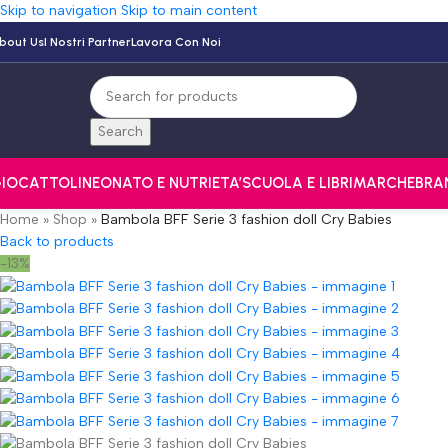
Skip to navigation
Skip to main content
bout Us
I Nostri Partner
Lavora Con Noi
Search
IOCATTOLI
NEONATO E NUTRI
ETA’
SCUOLA E LIBRI
MARCHE
BRA
Home
»
Shop
»
Bambola BFF Serie 3 fashion doll Cry Babies
Back to products
-13%