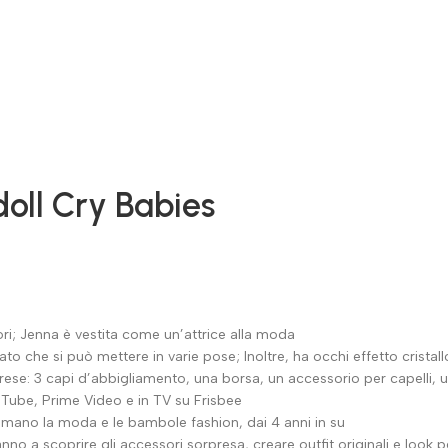
oll Cry Babies
i; Jenna è vestita come un’attrice alla moda
i può mettere in varie pose; Inoltre, ha occhi effetto cristallo e
ese: 3 capi d’abbigliamento, una borsa, un accessorio per capelli, u
uTube, Prime Video e in TV su Frisbee
ano la moda e le bambole fashion, dai 4 anni in su
 a scoprire gli accessori sorpresa, creare outfit originali e look pe