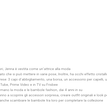
i; Jenna è vestita come un’attrice alla moda
i può mettere in varie pose; Inoltre, ha occhi effetto cristallo e
ese: 3 capi d’abbigliamento, una borsa, un accessorio per capelli, u
uTube, Prime Video e in TV su Frisbee
ano la moda e le bambole fashion, dai 4 anni in su
 a scoprire gli accessori sorpresa, creare outfit originali e look pe
anche scambiare le bambole tra loro per completare la collezione