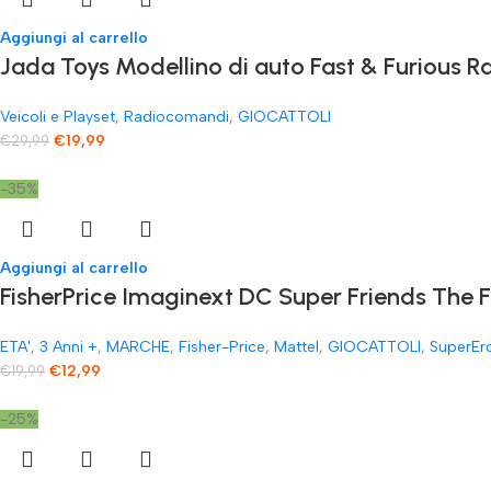
Aggiungi al carrello
Jada Toys Modellino di auto Fast & Furious
Veicoli e Playset
,
Radiocomandi
,
GIOCATTOLI
€
19,99
€
29,99
-35%
Aggiungi al carrello
FisherPrice Imaginext DC Super Friends The 
ETA'
,
3 Anni +
,
MARCHE
,
Fisher-Price
,
Mattel
,
GIOCATTOLI
,
SuperEr
€
12,99
€
19,99
-25%