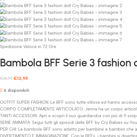
Spedizione Veloce in 72 Ore
Bambola BFF Serie 3 fashion d
€
12,99
€
14,99
6 disponibili
OUTFIT SUPER FASHION: Le BFF sono tutte stilose ed hanno accessor
CORPO COMPLETAMENTE ARTICOLATO: Jenna ha un corpo articolato che s
TANTI ACCESSORI: Apri e scopri il suo guardaroba con più di 9 sorpr
SERIE ANIMATA: Segui tutti gli episodi delle BFF by Cry Babies su Yo
PER CHI: Le bambole BFF sono adatto per bambine e bambini che am
DIVERTIMENTO E IMMAGINAZIONE: Con le BFFs, i bambini si divertiranno