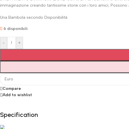
immaginazione creando tantissime storie con i loro amici; Possono 
Una Bambola secondo Disponibilità
6 disponibili
-
+
Compare
Add to wishlist
Specification
Fino al 12 Ottobre...
Black Friday di Autunno!