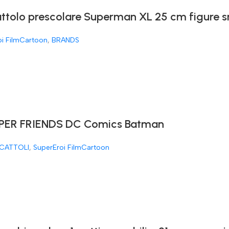
attolo prescolare Superman XL 25 cm figure 
oi FilmCartoon
,
BRANDS
ER FRIENDS DC Comics Batman
CATTOLI
,
SuperEroi FilmCartoon