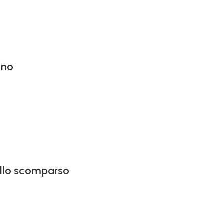
ino
vallo scomparso