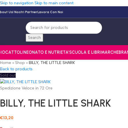
Skip to navigation
Skip to main content
bout Us
I Nostri Partner
Lavora Con Noi
Search
IOCATTOLI
NEONATO E NUTRI
ETA’
SCUOLA E LIBRI
MARCHE
BRA
Home
»
Shop
»
BILLY, THE LITTLE SHARK
Back to products
Sold out
Spedizione Veloce in 72 Ore
BILLY, THE LITTLE SHARK
€
13,20