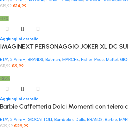
€
14,99
€
19,99
-17%
Aggiungi al carrello
IMAGINEXT PERSONAGGIO JOKER XL DC SUP
ETA'
,
3 Anni +
,
BRANDS
,
Batman
,
MARCHE
,
Fisher-Price
,
Mattel
,
GIO
€
9,99
€
11,99
-25%
Aggiungi al carrello
​Barbie Caffetteria Dolci Momenti con teiera 
ETA'
,
3 Anni +
,
GIOCATTOLI
,
Bambole e Dolls
,
BRANDS
,
Barbie
,
MAR
€
29,99
€
39,99