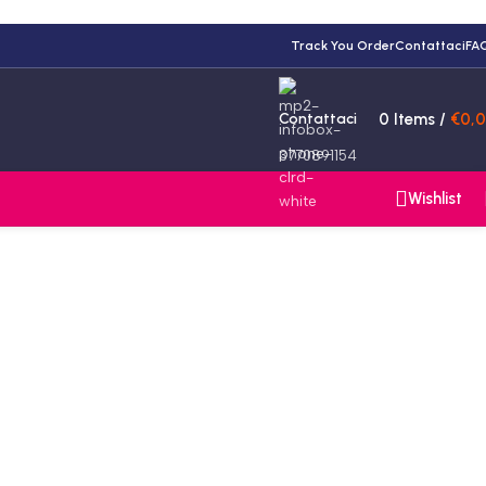
Track You Order
Contattaci
FA
Contattaci
0
Items
/
€
0,
3770891154
Wishlist