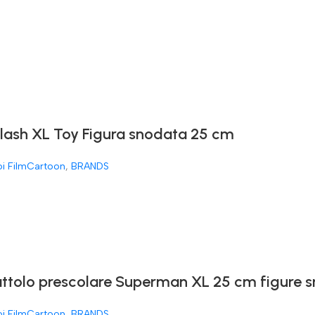
Flash XL Toy Figura snodata 25 cm
oi FilmCartoon
,
BRANDS
attolo prescolare Superman XL 25 cm figure 
oi FilmCartoon
,
BRANDS