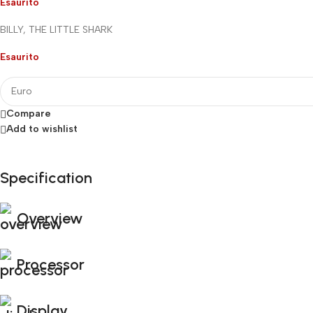
Esaurito
BILLY, THE LITTLE SHARK
Esaurito
Compare
Add to wishlist
Specification
Fino al 12 Ottobre...
Black Friday di Autunno!
Overview
Processor
Display