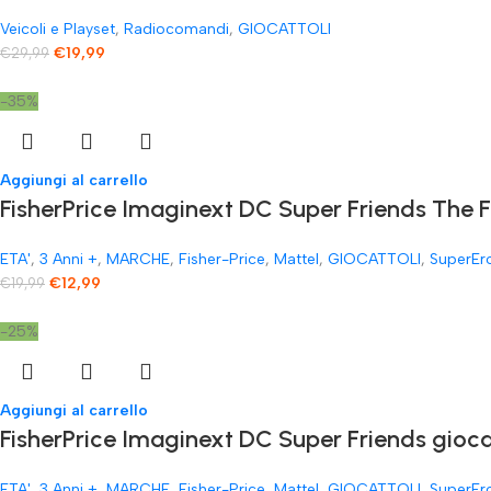
Veicoli e Playset
,
Radiocomandi
,
GIOCATTOLI
€
19,99
€
29,99
-35%
Aggiungi al carrello
FisherPrice Imaginext DC Super Friends The 
ETA'
,
3 Anni +
,
MARCHE
,
Fisher-Price
,
Mattel
,
GIOCATTOLI
,
SuperEr
€
12,99
€
19,99
-25%
Aggiungi al carrello
FisherPrice Imaginext DC Super Friends gioc
ETA'
,
3 Anni +
,
MARCHE
,
Fisher-Price
,
Mattel
,
GIOCATTOLI
,
SuperEr