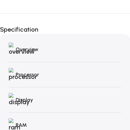
Fino al 12 Ottobre...
Black Friday di
Specification
Autunno!
Overview
Processor
Display
RAM