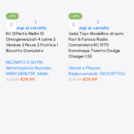
-17%
-33%
Aggiungi al carrello
Aggiungi al carrello
Kit Offerta Mellin 10
Jada Toys Modellino di auto
Omogeneizzati 4 carne 2
Fast & Furious Radio
Verdure 2 Pesce 2 Frutta e 1
Comandata RC 1970
Biscotto Granulato
Dominique Toretto Dodge
Charger 1:55
NEONATO E NUTRI
,
Alimentazione Neonato
,
Veicoli e Playset
,
MARCHENUTRI
,
Mellin
Radiocomandi
,
GIOCATTOLI
€
19,99
€
19,99
€
24,00
€
29,99
A
F
S
T
E
F
G
F
€