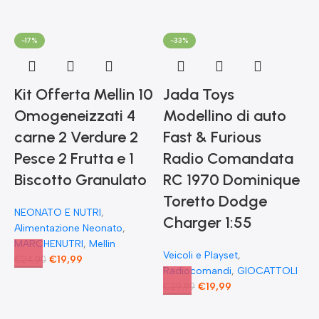
-17%
-33%
Kit Offerta Mellin 10
Jada Toys
Omogeneizzati 4
Modellino di auto
carne 2 Verdure 2
Fast & Furious
Pesce 2 Frutta e 1
Radio Comandata
Biscotto Granulato
RC 1970 Dominique
Toretto Dodge
NEONATO E NUTRI
,
F
Charger 1:55
Alimentazione Neonato
,
MARCHENUTRI
,
Mellin
Veicoli e Playset
,
€
19,99
€
24,00
Radiocomandi
,
GIOCATTOLI
F
€
19,99
€
29,99