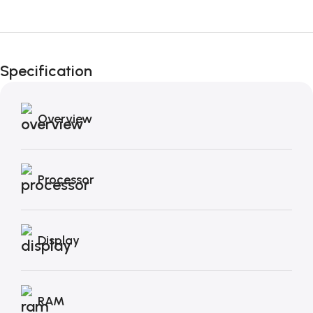
Fino al 12 Ottobre...
Black Friday di
Specification
Autunno!
Overview
Processor
Display
RAM