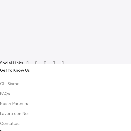
E
F
G
F
€
Social Links
Get to Know Us
Chi Siamo
FAQs
Nostri Partners
Lavora con Noi
Contattaci