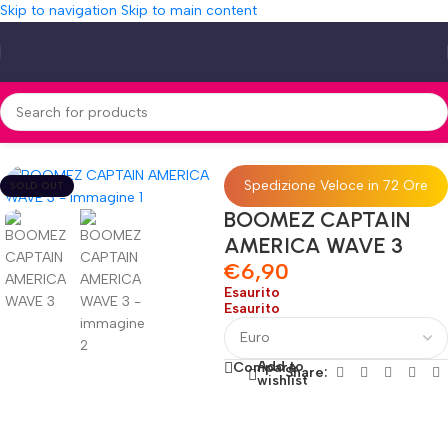
Skip to navigation
Skip to main content
Home
»
Shop
»
BOOMEZ CAPTAIN AMERICA WAVE 3
Spedizione Veloce in 72 Ore
SOLD OUT
BOOMEZ CAPTAIN
AMERICA WAVE 3
€
6,90
Esaurito
Esaurito
Add to
Compare
Share:
wishlist