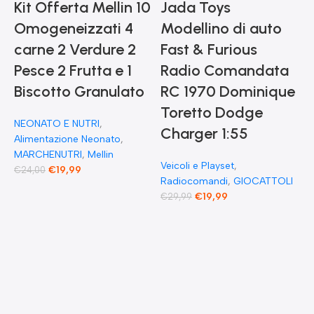
Kit Offerta Mellin 10
Jada Toys
Omogeneizzati 4
Modellino di auto
carne 2 Verdure 2
Fast & Furious
Pesce 2 Frutta e 1
Radio Comandata
Biscotto Granulato
RC 1970 Dominique
Toretto Dodge
A
NEONATO E NUTRI
,
F
Charger 1:55
Alimentazione Neonato
,
MARCHENUTRI
,
Mellin
Veicoli e Playset
,
€
19,99
€
24,00
Radiocomandi
,
GIOCATTOLI
F
€
19,99
€
29,99
E
F
G
F
€