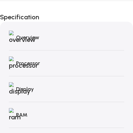
Fino al 12 Ottobre...
Black Friday di
Specification
Autunno!
Overview
Processor
Display
RAM