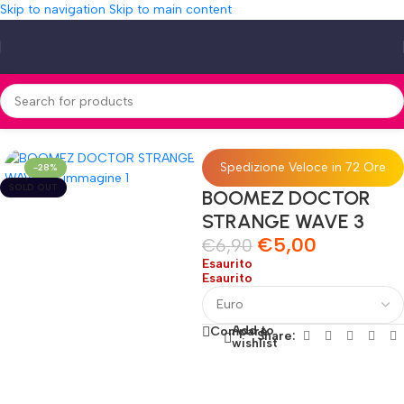
Skip to navigation
Skip to main content
Home
»
Shop
»
BOOMEZ DOCTOR STRANGE WAVE 3
Spedizione Veloce in 72 Ore
-28%
SOLD OUT
BOOMEZ DOCTOR
STRANGE WAVE 3
€
5,00
€
6,90
Esaurito
Esaurito
Add to
Compare
Share:
wishlist