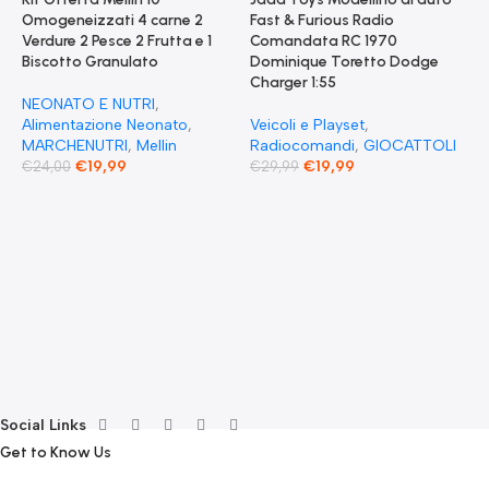
Omogeneizzati 4 carne 2
Fast & Furious Radio
Verdure 2 Pesce 2 Frutta e 1
Comandata RC 1970
Biscotto Granulato
Dominique Toretto Dodge
Charger 1:55
NEONATO E NUTRI
,
Alimentazione Neonato
,
Veicoli e Playset
,
MARCHENUTRI
,
Mellin
Radiocomandi
,
GIOCATTOLI
€
19,99
€
19,99
€
24,00
€
29,99
A
F
S
T
E
F
G
F
€
Social Links
Get to Know Us