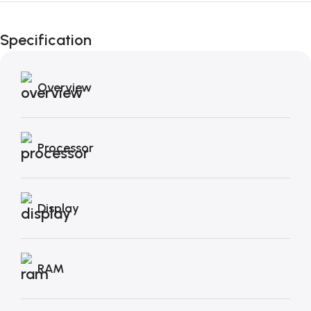
Fino al 12 Ottobre...
Black Friday di
Specification
Autunno!
Overview
Processor
Display
RAM