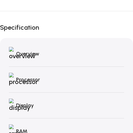
Fino al 12 Ottobre...
Black Friday di
Autunno!
Specification
Overview
Processor
Display
RAM