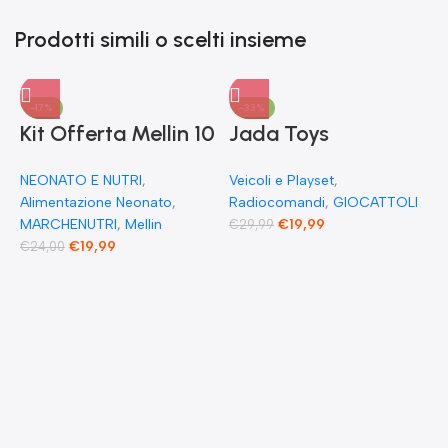
Prodotti simili o scelti insieme
-17%
-33%
Kit Offerta Mellin 10
Jada Toys
Omogeneizzati 4
Modellino di auto
NEONATO E NUTRI
,
Veicoli e Playset
,
carne 2 Verdure 2
Fast & Furious
Alimentazione Neonato
,
Radiocomandi
,
GIOCATTOLI
Pesce 2 Frutta e 1
Radio Comandata
MARCHENUTRI
,
Mellin
€
19,99
€
29,99
€
19,99
€
24,00
Biscotto Granulato
RC 1970 Dominique
Toretto Dodge
F
Charger 1:55
E
F
F
G
F
€