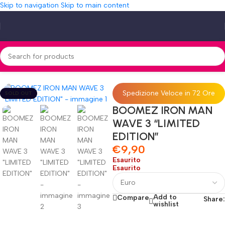
Skip to navigation
Skip to main content
Home
»
Shop
»
BOOMEZ IRON MAN WAVE 3 “LIMITED EDITION”
Spedizione Veloce in 72 Ore
SOLD OUT
BOOMEZ IRON MAN
WAVE 3 “LIMITED
EDITION”
€
9,90
Esaurito
Esaurito
Add to
Compare
Share:
wishlist