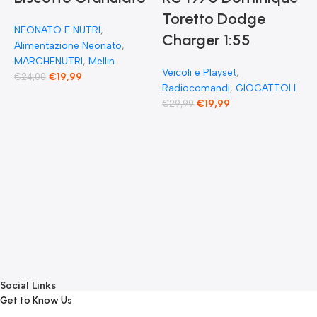
Toretto Dodge
A
NEONATO E NUTRI
,
F
Charger 1:55
Alimentazione Neonato
,
MARCHENUTRI
,
Mellin
Veicoli e Playset
,
€
19,99
€
24,00
Radiocomandi
,
GIOCATTOLI
F
€
19,99
€
29,99
E
F
G
F
€
Social Links
Get to Know Us