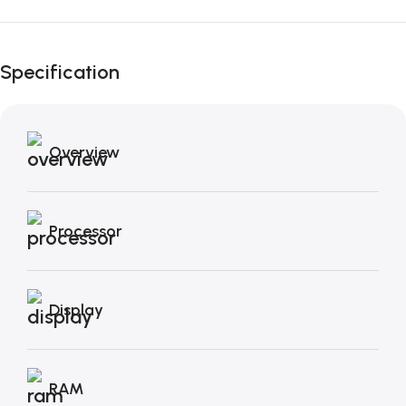
Black Friday di
Autunno!
Specification
Overview
Processor
Display
RAM