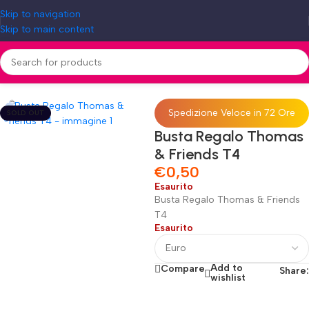
Skip to navigation
Skip to main content
Home
»
Shop
»
Busta Regalo Thomas & Friends T4
Spedizione Veloce in 72 Ore
SOLD OUT
Busta Regalo Thomas
& Friends T4
€
0,50
Esaurito
Busta Regalo Thomas & Friends
T4
Esaurito
Add to
Compare
Share:
wishlist
Fino al 12 Ottobre...