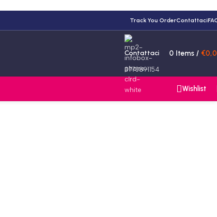
Track You Order
Contattaci
FA
Contattaci
0
Items
/
€
0,
3770891154
Wishlist