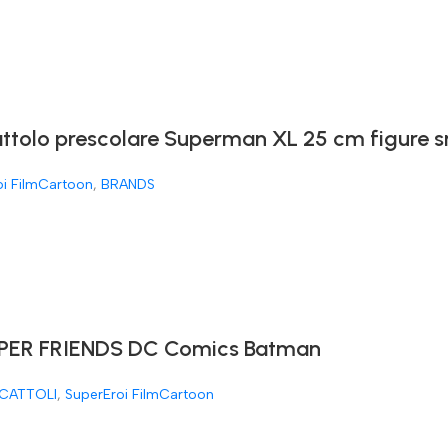
attolo prescolare Superman XL 25 cm figure 
oi FilmCartoon
,
BRANDS
ER FRIENDS DC Comics Batman
CATTOLI
,
SuperEroi FilmCartoon