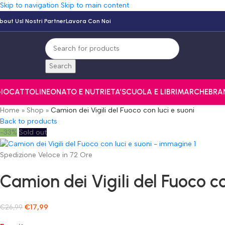
Skip to navigation
Skip to main content
bout Us
I Nostri Partner
Lavora Con Noi
Search
IOCATTOLI
NEONATO E NUTRI
ETA’
SCUOLA E LIBRI
MARCHE
BRA
Home
»
Shop
»
Camion dei Vigili del Fuoco con luci e suoni
Back to products
-33%
Sold out
Spedizione Veloce in 72 Ore
Camion dei Vigili del Fuoco co
€
17,99
€
26,99