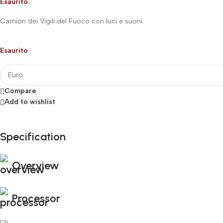
Esaurito
Camion dei Vigili del Fuoco con luci e suoni.
Esaurito
Compare
Add to wishlist
Specification
Fino al 12 Ottobre...
Black Friday di Autunno!
Overview
Processor