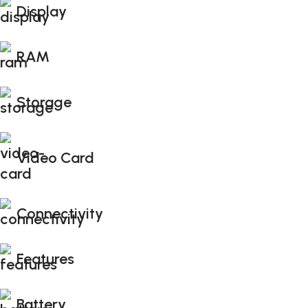
Display
RAM
Storage
Video Card
Connectivity
Features
Battery