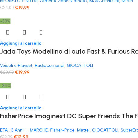
NEONATO E NUTRI
,
Alimentazione Neonato
,
MARCHENUTRI
,
Mellin
€
19,99
€
24,00
-33%
Aggiungi al carrello
Jada Toys Modellino di auto Fast & Furious
Veicoli e Playset
,
Radiocomandi
,
GIOCATTOLI
€
19,99
€
29,99
-35%
Aggiungi al carrello
FisherPrice Imaginext DC Super Friends The 
ETA'
,
3 Anni +
,
MARCHE
,
Fisher-Price
,
Mattel
,
GIOCATTOLI
,
SuperEr
€
12,99
€
19,99