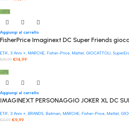
-25%
Aggiungi al carrello
FisherPrice Imaginext DC Super Friends gioc
ETA'
,
3 Anni +
,
MARCHE
,
Fisher-Price
,
Mattel
,
GIOCATTOLI
,
SuperEr
€
14,99
€
19,99
-17%
Aggiungi al carrello
IMAGINEXT PERSONAGGIO JOKER XL DC SUP
ETA'
,
3 Anni +
,
BRANDS
,
Batman
,
MARCHE
,
Fisher-Price
,
Mattel
,
GIO
€
9,99
€
11,99