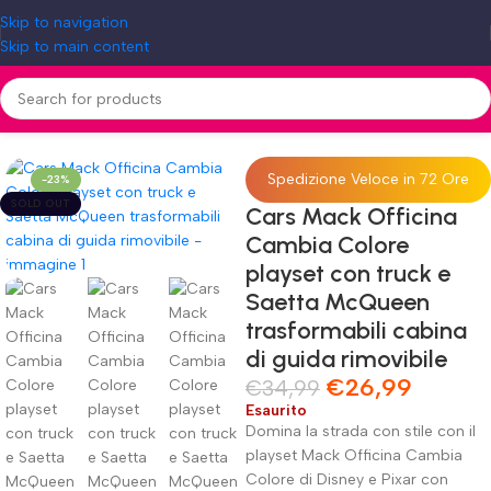
Skip to navigation
Skip to main content
con truck e Saetta McQueen trasformabili cabina di guida rimovibile
Spedizione Veloce in 72 Ore
-23%
SOLD OUT
Cars Mack Officina
Cambia Colore
playset con truck e
Saetta McQueen
trasformabili cabina
di guida rimovibile
€
26,99
€
34,99
Esaurito
Domina la strada con stile con il
playset Mack Officina Cambia
Colore di Disney e Pixar con