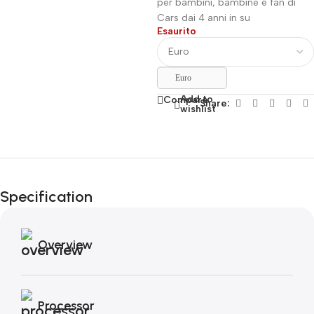
per bambini, bambine e fan di
Cars dai 4 anni in su
Esaurito
Euro
Add to
Compare
Share:
wishlist
Fino al 12 Ottobre...
Black Friday di
Specification
Autunno!
Overview
Processor