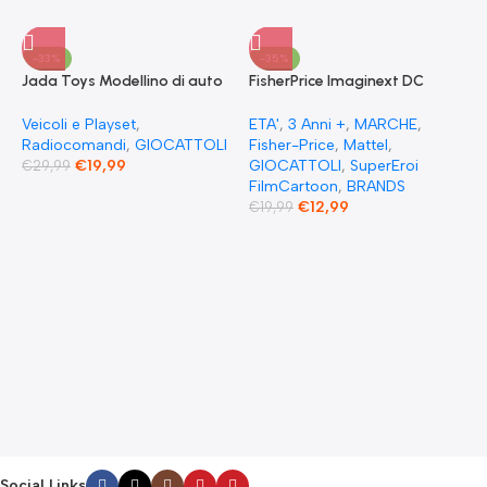
-33%
-35%
Jada Toys Modellino di auto
FisherPrice Imaginext DC
Fast & Furious Radio
Super Friends The Flash XL
Comandata RC 1970
Toy Figura snodata 25 cm
Veicoli e Playset
,
ETA'
,
3 Anni +
,
MARCHE
,
Dominique Toretto Dodge
Radiocomandi
,
GIOCATTOLI
Fisher-Price
,
Mattel
,
Charger 1:55
€
19,99
GIOCATTOLI
,
SuperEroi
€
29,99
FilmCartoon
,
BRANDS
€
12,99
€
19,99
F
S
p
E
c
F
G
F
€
Social Links