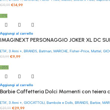
€
14,99
€
19,99
-17%
Aggiungi al carrello
IMAGINEXT PERSONAGGIO JOKER XL DC SUP
ETA'
,
3 Anni +
,
BRANDS
,
Batman
,
MARCHE
,
Fisher-Price
,
Mattel
,
GIO
€
9,99
€
11,99
-25%
Aggiungi al carrello
​Barbie Caffetteria Dolci Momenti con teiera 
ETA'
,
3 Anni +
,
GIOCATTOLI
,
Bambole e Dolls
,
BRANDS
,
Barbie
,
MAR
€
29,99
€
39,99