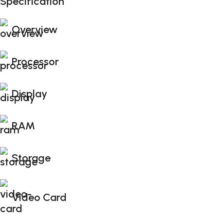
Specification
Black Friday di Autunno!
Overview
Processor
Display
RAM
Storage
Video Card