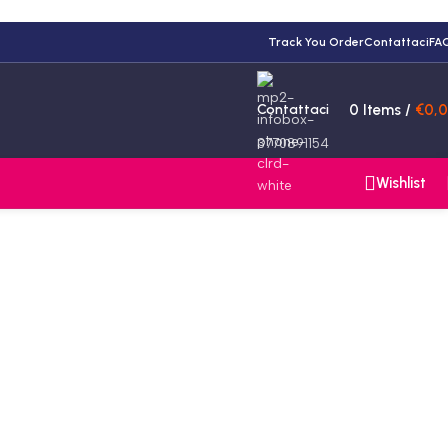
Track You Order
Contattaci
FA
Contattaci
0
Items
/
€
0,
3770891154
Wishlist