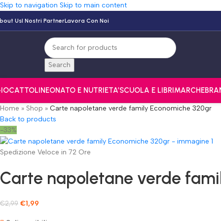
Skip to navigation
Skip to main content
bout Us
I Nostri Partner
Lavora Con Noi
Search
IOCATTOLI
NEONATO E NUTRI
ETA’
SCUOLA E LIBRI
MARCHE
BRA
Home
»
Shop
»
Carte napoletane verde family Economiche 320gr
Back to products
-33%
Spedizione Veloce in 72 Ore
Carte napoletane verde fami
€
1,99
€
2,99