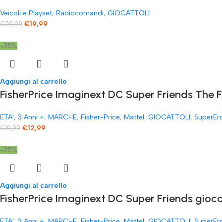
Veicoli e Playset
,
Radiocomandi
,
GIOCATTOLI
€
19,99
€
29,99
-35%
Aggiungi al carrello
FisherPrice Imaginext DC Super Friends The 
ETA'
,
3 Anni +
,
MARCHE
,
Fisher-Price
,
Mattel
,
GIOCATTOLI
,
SuperEr
€
12,99
€
19,99
-25%
Aggiungi al carrello
FisherPrice Imaginext DC Super Friends gioc
ETA'
,
3 Anni +
,
MARCHE
,
Fisher-Price
,
Mattel
,
GIOCATTOLI
,
SuperEr