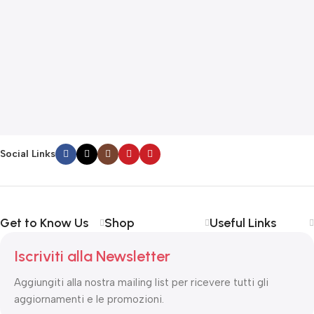
F
G
F
€
Social Links
Get to Know Us
Shop
Useful Links
Iscriviti alla Newsletter
Aggiungiti alla nostra mailing list per ricevere tutti gli
aggiornamenti e le promozioni.