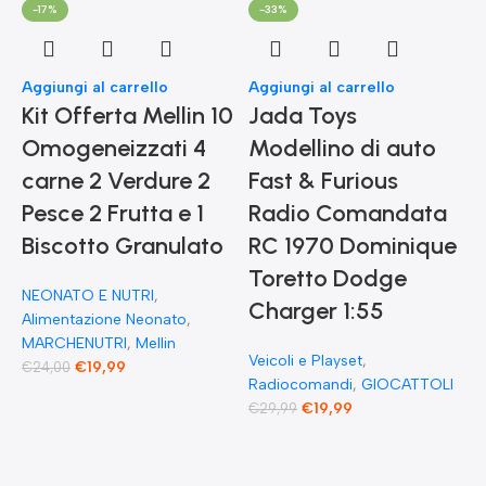
-17%
-33%
Aggiungi al carrello
Aggiungi al carrello
Kit Offerta Mellin 10
Jada Toys
Omogeneizzati 4
Modellino di auto
carne 2 Verdure 2
Fast & Furious
Pesce 2 Frutta e 1
Radio Comandata
Biscotto Granulato
RC 1970 Dominique
Toretto Dodge
A
NEONATO E NUTRI
,
F
Charger 1:55
Alimentazione Neonato
,
MARCHENUTRI
,
Mellin
Veicoli e Playset
,
€
19,99
€
24,00
Radiocomandi
,
GIOCATTOLI
F
€
19,99
€
29,99
E