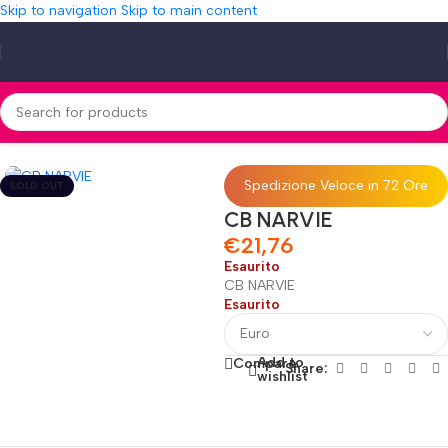
Skip to navigation
Skip to main content
Home
»
Shop
»
CB NARVIE
Spedizione Veloce in 72 Ore
SOLD OUT
CB NARVIE
€
21,76
Esaurito
CB NARVIE
Esaurito
Add to
Compare
Share:
wishlist