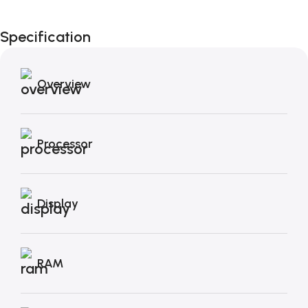
Fino al 12 Ottobre...
Black Friday di
Specification
Autunno!
Overview
Processor
Display
RAM