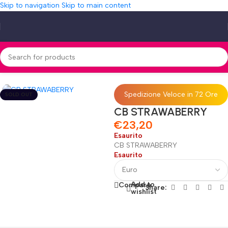
Skip to navigation
Skip to main content
Home
»
Shop
»
CB STRAWABERRY
Spedizione Veloce in 72 Ore
SOLD OUT
CB STRAWABERRY
€
23,20
Esaurito
CB STRAWABERRY
Esaurito
Add to
Compare
Share:
wishlist