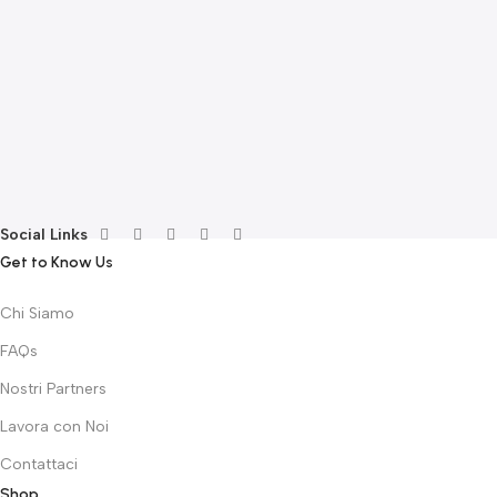
E
F
G
F
€
Social Links
Get to Know Us
Chi Siamo
FAQs
Nostri Partners
Lavora con Noi
Contattaci
Shop