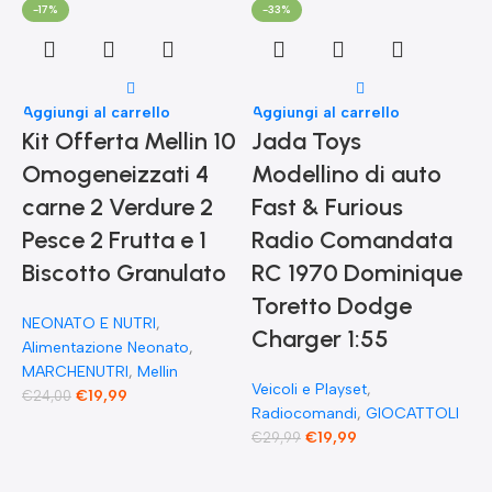
-17%
-33%
Aggiungi al carrello
Aggiungi al carrello
Kit Offerta Mellin 10
Jada Toys
Omogeneizzati 4
Modellino di auto
carne 2 Verdure 2
Fast & Furious
Pesce 2 Frutta e 1
Radio Comandata
Biscotto Granulato
RC 1970 Dominique
Toretto Dodge
A
NEONATO E NUTRI
,
F
Charger 1:55
Alimentazione Neonato
,
MARCHENUTRI
,
Mellin
Veicoli e Playset
,
€
19,99
€
24,00
Radiocomandi
,
GIOCATTOLI
F
€
19,99
€
29,99