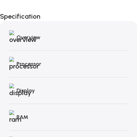
Fino al 12 Ottobre...
Black Friday di
Specification
Autunno!
Overview
Processor
Display
RAM