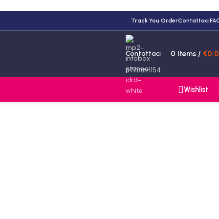
Track You Order
Contattaci
FA
Contattaci
0
Items
/
€
0,
3770891154
Wishlist