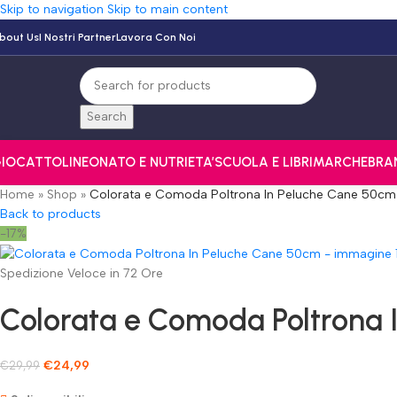
Skip to navigation
Skip to main content
bout Us
I Nostri Partner
Lavora Con Noi
Search
IOCATTOLI
NEONATO E NUTRI
ETA’
SCUOLA E LIBRI
MARCHE
BRA
Home
»
Shop
»
Colorata e Comoda Poltrona In Peluche Cane 50cm
Back to products
-17%
Spedizione Veloce in 72 Ore
Colorata e Comoda Poltrona 
€
24,99
€
29,99