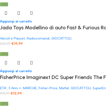
-33%
Aggiungi al carrello
Jada Toys Modellino di auto Fast & Furious
Veicoli e Playset
,
Radiocomandi
,
GIOCATTOLI
€
19,99
€
29,99
-35%
Aggiungi al carrello
FisherPrice Imaginext DC Super Friends The 
ETA'
,
3 Anni +
,
MARCHE
,
Fisher-Price
,
Mattel
,
GIOCATTOLI
,
SuperEr
€
12,99
€
19,99
-25%