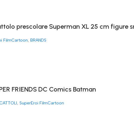
attolo prescolare Superman XL 25 cm figure 
oi FilmCartoon
,
BRANDS
ER FRIENDS DC Comics Batman
CATTOLI
,
SuperEroi FilmCartoon