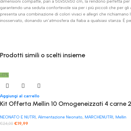
dimensioni compatte, pari a 50x50x50 cm, la rendono perfetta per e
garantendo una seduta confortevole sia per i più piccoli che per gli a
presenta una combinazione di colori vivaci e allegri che richiamano
inosservato, donando un’atmosfera da fiaba a qualsiasi stanza. È per
Prodotti simili o scelti insieme
-17%
Aggiungi al carrello
Kit Offerta Mellin 10 Omogeneizzati 4 carne 2
NEONATO E NUTRI
,
Alimentazione Neonato
,
MARCHENUTRI
,
Mellin
€
19,99
€
24,00