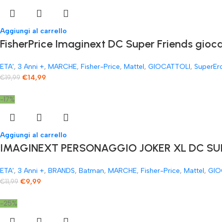
Aggiungi al carrello
FisherPrice Imaginext DC Super Friends gioc
ETA'
,
3 Anni +
,
MARCHE
,
Fisher-Price
,
Mattel
,
GIOCATTOLI
,
SuperEr
€
14,99
€
19,99
-17%
Aggiungi al carrello
IMAGINEXT PERSONAGGIO JOKER XL DC SUP
ETA'
,
3 Anni +
,
BRANDS
,
Batman
,
MARCHE
,
Fisher-Price
,
Mattel
,
GIO
€
9,99
€
11,99
-25%