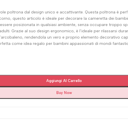
ole poltrona dal design unico e accattivante. Questa poltrona è perf
corno, questo articolo è ideale per decorare la cameretta dei bambi
ssere posizionata in qualsiasi ambiente, senza occupare troppo spaz
dulti. Grazie al suo design ergonomico, è l’ideale per rilassarsi dura
 l’arcobaleno, rendendola un vero e proprio elemento decorativo cap
fetta come idea regalo per bambini appassionati di mondi fantastici 
Aggiungi Al Carrello
Buy Now