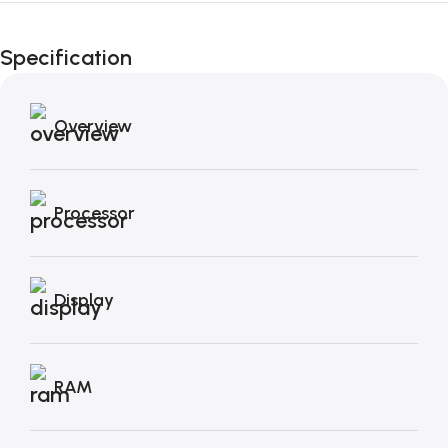
Fino al 12 Ottobre...
Black Friday di
Specification
Autunno!
Overview
Processor
Display
RAM