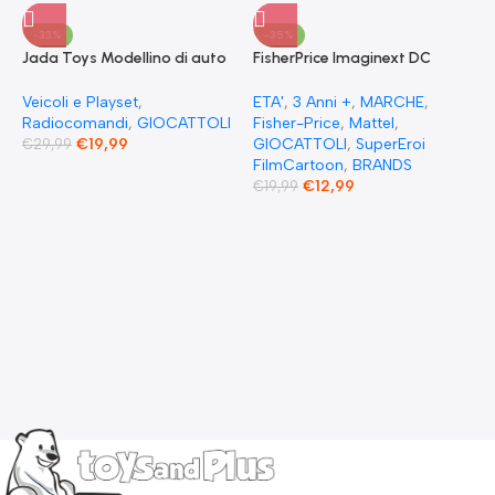
-33%
-35%
Jada Toys Modellino di auto
FisherPrice Imaginext DC
Fast & Furious Radio
Super Friends The Flash XL
Comandata RC 1970
Toy Figura snodata 25 cm
Veicoli e Playset
,
ETA'
,
3 Anni +
,
MARCHE
,
Dominique Toretto Dodge
Radiocomandi
,
GIOCATTOLI
Fisher-Price
,
Mattel
,
Charger 1:55
€
19,99
GIOCATTOLI
,
SuperEroi
€
29,99
FilmCartoon
,
BRANDS
€
12,99
€
19,99
F
S
p
E
c
F
G
F
€