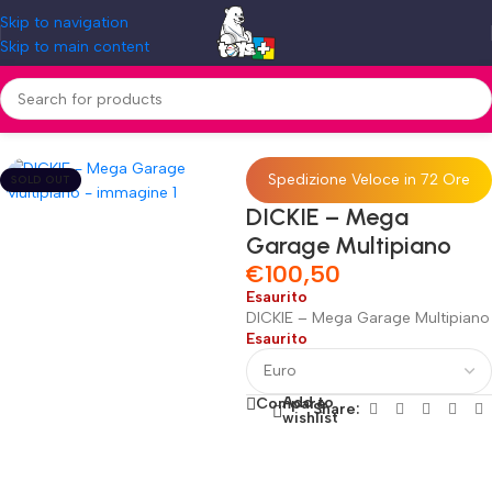
Skip to navigation
Skip to main content
Home
»
Shop
»
DICKIE – Mega Garage Multipiano
Spedizione Veloce in 72 Ore
SOLD OUT
DICKIE – Mega
Garage Multipiano
€
100,50
Esaurito
DICKIE – Mega Garage Multipiano
Esaurito
Add to
Compare
Share:
wishlist