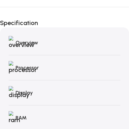
Fino al 12 Ottobre...
Black Friday di
Specification
Autunno!
Overview
Processor
Display
RAM