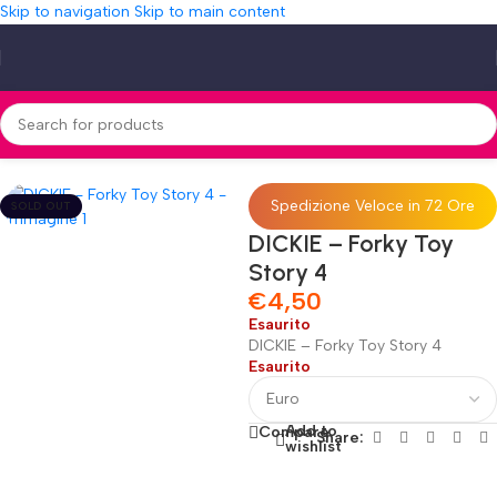
Skip to navigation
Skip to main content
Home
»
Shop
»
DICKIE – Forky Toy Story 4
Spedizione Veloce in 72 Ore
SOLD OUT
DICKIE – Forky Toy
Story 4
€
4,50
Esaurito
DICKIE – Forky Toy Story 4
Esaurito
Add to
Compare
Share:
wishlist