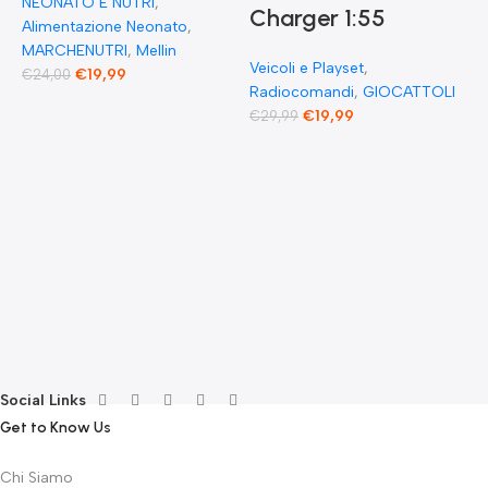
NEONATO E NUTRI
,
F
Charger 1:55
Alimentazione Neonato
,
MARCHENUTRI
,
Mellin
Veicoli e Playset
,
€
19,99
€
24,00
Radiocomandi
,
GIOCATTOLI
F
€
19,99
€
29,99
E
F
G
F
€
Social Links
Get to Know Us
Chi Siamo