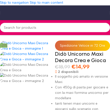
Skip to navigation
Skip to main content
Home
»
Shop
»
Didò Unicorno Maxi Decora Crea e Gioca
-21%
Spedizione Veloce in 72 Ore
Didò Unicorno Maxi
Decora Crea e Gioca
€
14,99
€
18,99
2 disponibili
Il soggetto più amato in versione
Maxi.
Con 450g di pasta per giocare e
con la maxi formina unicorno per
modellare
tanti teneri maxi unicorni e
giocarci sullo scenario con