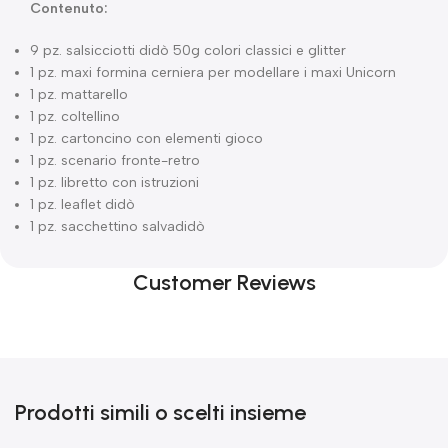
Contenuto:
9 pz. salsicciotti didò 50g colori classici e glitter
1 pz. maxi formina cerniera per modellare i maxi Unicorn
1 pz. mattarello
1 pz. coltellino
1 pz. cartoncino con elementi gioco
1 pz. scenario fronte-retro
1 pz. libretto con istruzioni
1 pz. leaflet didò
1 pz. sacchettino salvadidò
Customer Reviews
Prodotti simili o scelti insieme