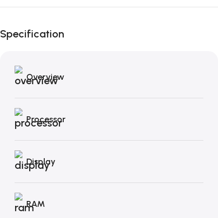
Black Friday di
Autunno!
Specification
Overview
Processor
Display
RAM