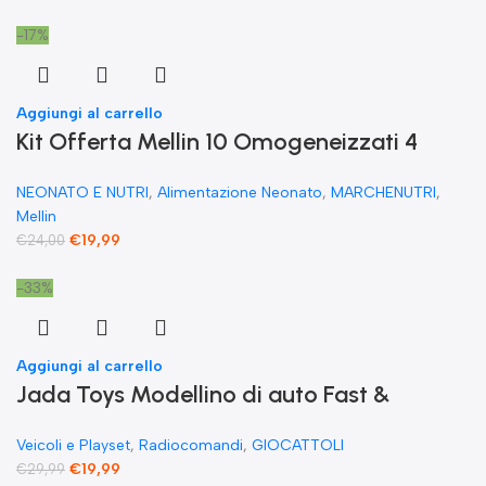
-17%
Aggiungi al carrello
Kit Offerta Mellin 10 Omogeneizzati 4
carne 2 Verdure 2 Pesce 2 Frutta e 1
NEONATO E NUTRI
,
Alimentazione Neonato
,
MARCHENUTRI
,
Biscotto Granulato
Mellin
€
19,99
€
24,00
-33%
Aggiungi al carrello
Jada Toys Modellino di auto Fast &
Furious Radio Comandata RC 1970
Veicoli e Playset
,
Radiocomandi
,
GIOCATTOLI
Dominique Toretto Dodge Charger 1:55
€
19,99
€
29,99