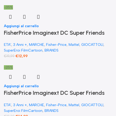
-35%
Aggiungi al carrello
FisherPrice Imaginext DC Super Friends
The Flash XL Toy Figura snodata 25 cm
ETA'
,
3 Anni +
,
MARCHE
,
Fisher-Price
,
Mattel
,
GIOCATTOLI
,
SuperEroi FilmCartoon
,
BRANDS
€
12,99
€
19,99
-25%
Aggiungi al carrello
FisherPrice Imaginext DC Super Friends
giocattolo prescolare Superman XL 25
ETA'
,
3 Anni +
,
MARCHE
,
Fisher-Price
,
Mattel
,
GIOCATTOLI
,
cm figure snodabile
SuperEroi FilmCartoon
,
BRANDS