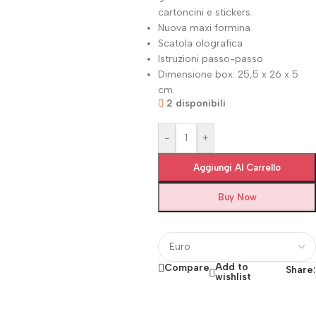
cartoncini e stickers.
Nuova maxi formina
Scatola olografica
Istruzioni passo-passo
Dimensione box: 25,5 x 26 x 5
cm.
2 disponibili
-
+
Aggiungi Al Carrello
Buy Now
Add to
Compare
Share:
wishlist
Fino al 12 Ottobre...