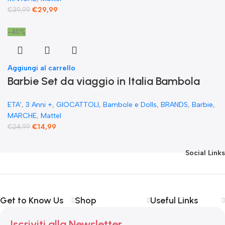
€
29,99
€
39,99
-40%
Aggiungi al carrello
Barbie Set da viaggio in Italia Bambola
Bionda Vestiti Rosa Accessori cibo Pizza e
ETA'
,
3 Anni +
,
GIOCATTOLI
,
Bambole e Dolls
,
BRANDS
,
Barbie
,
cappuccino
MARCHE
,
Mattel
€
14,99
€
24,99
Social Links
Get to Know Us
Shop
Useful Links
Iscriviti alla Newsletter