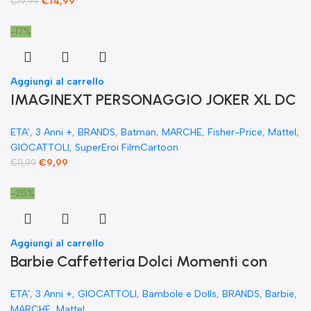
€
14,99
€
19,99
-17%
Aggiungi al carrello
IMAGINEXT PERSONAGGIO JOKER XL DC
SUPER FRIENDS DC Comics Batman
ETA'
,
3 Anni +
,
BRANDS
,
Batman
,
MARCHE
,
Fisher-Price
,
Mattel
,
GIOCATTOLI
,
SuperEroi FilmCartoon
€
9,99
€
11,99
-25%
Aggiungi al carrello
​Barbie Caffetteria Dolci Momenti con
teiera cambia colore 1 gattino mobili e 21+
ETA'
,
3 Anni +
,
GIOCATTOLI
,
Bambole e Dolls
,
BRANDS
,
Barbie
,
accessori
MARCHE
,
Mattel