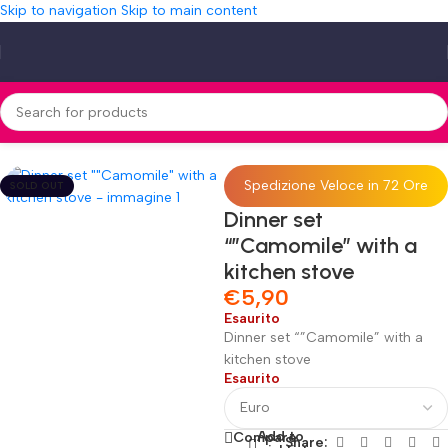
Skip to navigation
Skip to main content
Home
»
Shop
»
Dinner set “”Camomile” with a kitchen stove
Spedizione Veloce in 72 Ore
SOLD OUT
Dinner set
“”Camomile” with a
kitchen stove
€
5,90
Esaurito
Dinner set “”Camomile” with a
kitchen stove
Esaurito
Add to
Compare
Share: