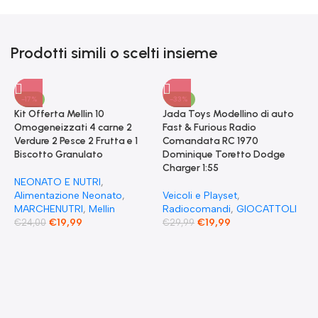
Prodotti simili o scelti insieme
-17%
-33%
Kit Offerta Mellin 10
Jada Toys Modellino di auto
Omogeneizzati 4 carne 2
Fast & Furious Radio
Verdure 2 Pesce 2 Frutta e 1
Comandata RC 1970
Biscotto Granulato
Dominique Toretto Dodge
Charger 1:55
NEONATO E NUTRI
,
Alimentazione Neonato
,
Veicoli e Playset
,
MARCHENUTRI
,
Mellin
Radiocomandi
,
GIOCATTOLI
€
19,99
€
19,99
€
24,00
€
29,99
F
S
T
E
F