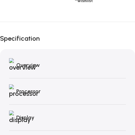
wishlist
Fino al 12 Ottobre...
Black Friday di
Specification
Autunno!
Overview
Processor
Display