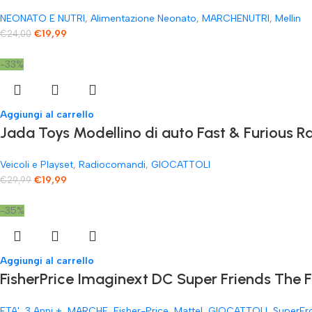
NEONATO E NUTRI
,
Alimentazione Neonato
,
MARCHENUTRI
,
Mellin
€
19,99
€
24,00
-33%
Aggiungi al carrello
Jada Toys Modellino di auto Fast & Furious
Veicoli e Playset
,
Radiocomandi
,
GIOCATTOLI
€
19,99
€
29,99
-35%
Aggiungi al carrello
FisherPrice Imaginext DC Super Friends The 
ETA'
,
3 Anni +
,
MARCHE
,
Fisher-Price
,
Mattel
,
GIOCATTOLI
,
SuperEr