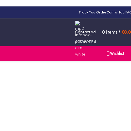
Track You Order
Contattaci
FA
Contattaci
0
Items
/
€
0,
3770891154
Wishlist