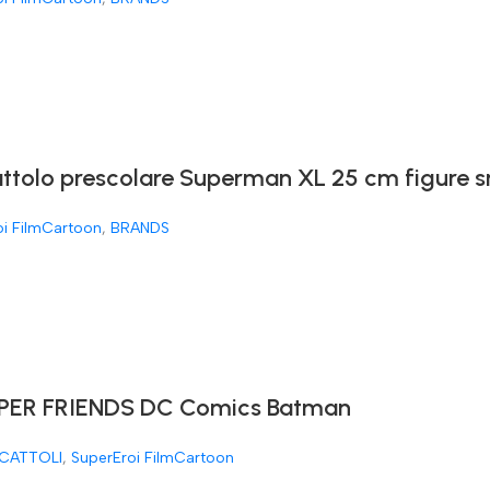
attolo prescolare Superman XL 25 cm figure 
oi FilmCartoon
,
BRANDS
ER FRIENDS DC Comics Batman
CATTOLI
,
SuperEroi FilmCartoon