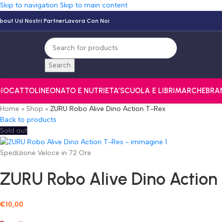
Skip to navigation
Skip to main content
bout Us
I Nostri Partner
Lavora Con Noi
Search
IOCATTOLI
NEONATO E NUTRI
ETA’
SCUOLA E LIBRI
MARCHE
BRA
Home
»
Shop
»
ZURU Robo Alive Dino Action T-Rex
Back to products
Sold out
Spedizione Veloce in 72 Ore
ZURU Robo Alive Dino Action
€
10,00