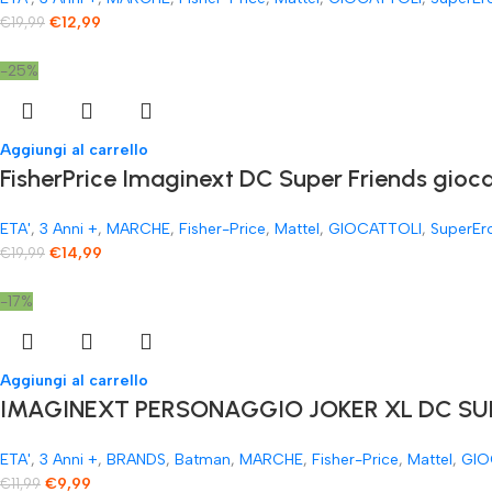
€
12,99
€
19,99
-25%
Aggiungi al carrello
FisherPrice Imaginext DC Super Friends gioc
ETA'
,
3 Anni +
,
MARCHE
,
Fisher-Price
,
Mattel
,
GIOCATTOLI
,
SuperEr
€
14,99
€
19,99
-17%
Aggiungi al carrello
IMAGINEXT PERSONAGGIO JOKER XL DC SUP
ETA'
,
3 Anni +
,
BRANDS
,
Batman
,
MARCHE
,
Fisher-Price
,
Mattel
,
GIO
€
9,99
€
11,99