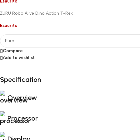
Esaurito
ZURU Robo Alive Dino Action T-Rex
Esaurito
Compare
Add to wishlist
Specification
Fino al 12 Ottobre...
Black Friday di Autunno!
Overview
Processor
Display