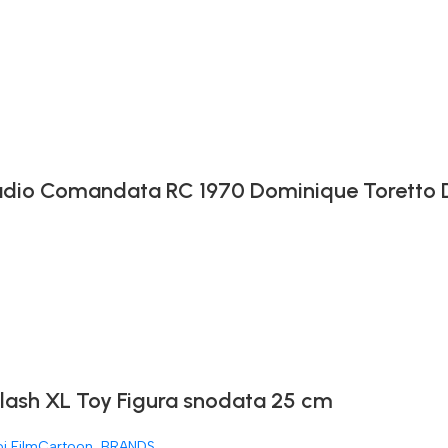
 Radio Comandata RC 1970 Dominique Toretto
Flash XL Toy Figura snodata 25 cm
oi FilmCartoon
,
BRANDS