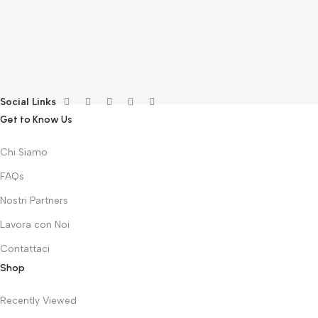
E
F
G
F
€
Social Links
Get to Know Us
Chi Siamo
FAQs
Nostri Partners
Lavora con Noi
Contattaci
Shop
Recently Viewed