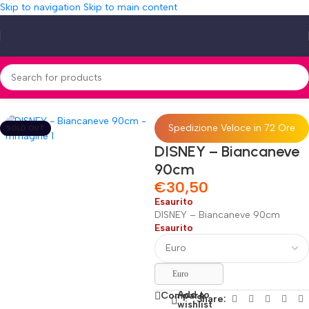
Skip to navigation
Skip to main content
Home
»
Shop
»
DISNEY – Biancaneve 90cm
Spedizione Veloce in 72 Ore
SOLD OUT
DISNEY – Biancaneve
90cm
€
30,50
Esaurito
DISNEY – Biancaneve 90cm
Esaurito
Euro
Add to
Compare
Share:
wishlist