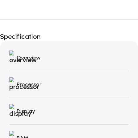
Fino al 12 Ottobre...
Black Friday di
Specification
Autunno!
Overview
Processor
Display
RAM