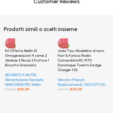
Customer Reviews
Prodotti simili o scelti insieme
-17%
-33%
Kit Offerta Mellin 10
Jada Toys Modellino di auto
Omogeneizzati 4 carne 2
Fast & Furious Radio
Verdure 2 Pesce 2 Frutta e 1
Comandata RC 1970
Biscotto Granulato
Dominique Toretto Dodge
Charger 1:55
NEONATO E NUTRI
,
Alimentazione Neonato
,
Veicoli e Playset
,
MARCHENUTRI
,
Mellin
Radiocomandi
,
GIOCATTOLI
€
19,99
€
19,99
€
24,00
€
29,99
F
S
T