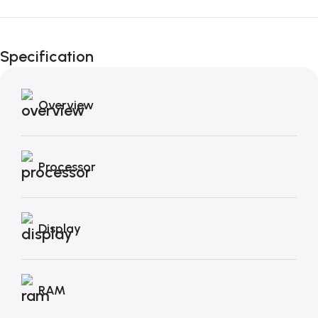
Fino al 12 Ottobre...
Black Friday di
Specification
Autunno!
Overview
Processor
Display
RAM