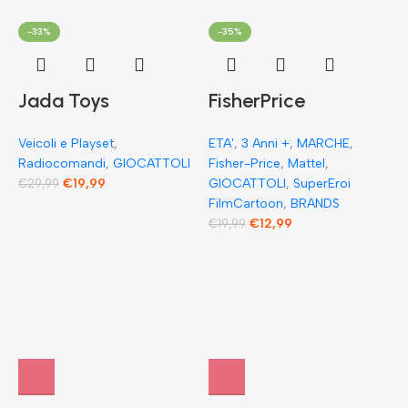
-33%
-35%
Jada Toys
FisherPrice
Modellino di auto
Imaginext DC
Veicoli e Playset
,
ETA'
,
3 Anni +
,
MARCHE
,
Fast & Furious
Super Friends The
Radiocomandi
,
GIOCATTOLI
Fisher-Price
,
Mattel
,
Radio Comandata
Flash XL Toy Figura
€
19,99
GIOCATTOLI
,
SuperEroi
€
29,99
FilmCartoon
,
BRANDS
RC 1970 Dominique
snodata 25 cm
€
12,99
€
19,99
Toretto Dodge
F
Charger 1:55
E
F
G
F
€