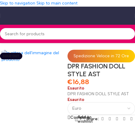
Skip to navigation
Skip to main content
Home
»
Shop
»
DPR FASHION DOLL STYLE AST
Spedizione Veloce in 72 Ore
SOLD OUT
DPR FASHION DOLL
STYLE AST
€
16,88
Esaurito
DPR FASHION DOLL STYLE AST
Esaurito
Add to
Compare
Share:
wishlist