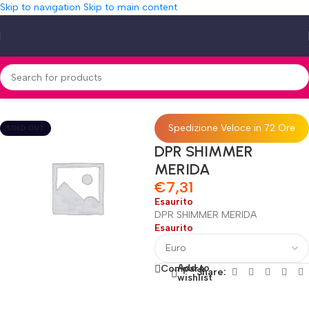
Skip to navigation
Skip to main content
Home
»
Shop
»
DPR SHIMMER MERIDA
Spedizione Veloce in 72 Ore
SOLD OUT
DPR SHIMMER
MERIDA
€
7,31
Esaurito
DPR SHIMMER MERIDA
Esaurito
Add to
Compare
Share:
wishlist