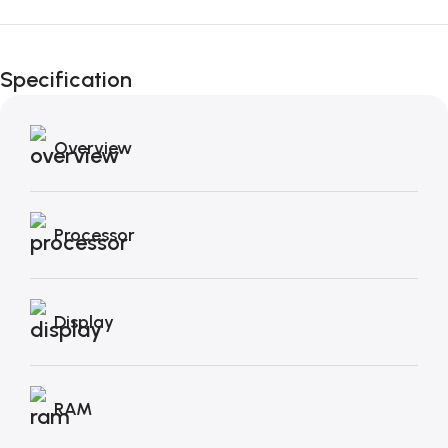
Fino al 12 Ottobre...
Black Friday di
Specification
Autunno!
Overview
Processor
Display
RAM