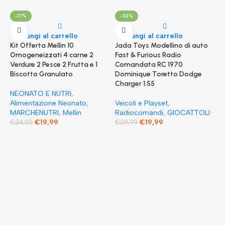
-17%
-33%
Aggiungi al carrello
Aggiungi al carrello
Kit Offerta Mellin 10
Jada Toys Modellino di auto
Omogeneizzati 4 carne 2
Fast & Furious Radio
Verdure 2 Pesce 2 Frutta e 1
Comandata RC 1970
Biscotto Granulato
Dominique Toretto Dodge
Charger 1:55
NEONATO E NUTRI
,
Alimentazione Neonato
,
Veicoli e Playset
,
MARCHENUTRI
,
Mellin
Radiocomandi
,
GIOCATTOLI
€
19,99
€
19,99
€
24,00
€
29,99
A
F
S
T
E
F
G
F
€