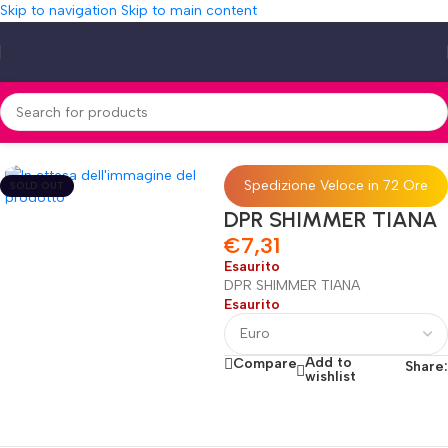
Skip to navigation
Skip to main content
Home
»
Shop
»
DPR SHIMMER TIANA
Spedizione Veloce in 72 Ore
SOLD OUT
DPR SHIMMER TIANA
€
7,31
Esaurito
DPR SHIMMER TIANA
Esaurito
Add to
Compare
Share:
wishlist
Fino al 12 Ottobre...
Black Friday di