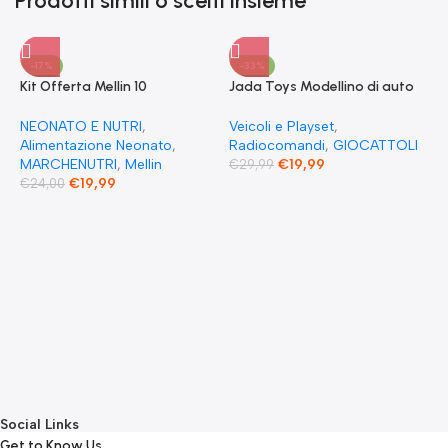
Prodotti simili o scelti insieme
-17%
-33%
Kit Offerta Mellin 10
Jada Toys Modellino di auto
Omogeneizzati 4 carne 2
Fast & Furious Radio
Verdure 2 Pesce 2 Frutta e 1
Comandata RC 1970
NEONATO E NUTRI
,
Veicoli e Playset
,
Biscotto Granulato
Dominique Toretto Dodge
Alimentazione Neonato
,
Radiocomandi
,
GIOCATTOLI
Charger 1:55
MARCHENUTRI
,
Mellin
€
19,99
€
29,99
€
19,99
€
24,00
F
S
T
E
F
G
F
€
Social Links
Get to Know Us