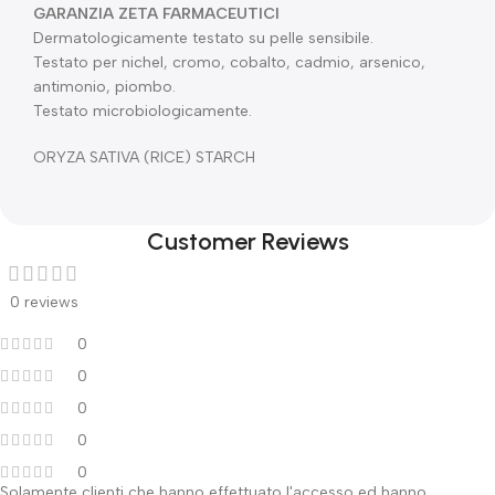
GARANZIA ZETA FARMACEUTICI
Dermatologicamente testato su pelle sensibile.
Testato per nichel, cromo, cobalto, cadmio, arsenico,
antimonio, piombo.
Testato microbiologicamente.
ORYZA SATIVA (RICE) STARCH
Customer Reviews
0 reviews
0
0
0
0
0
Solamente clienti che hanno effettuato l'accesso ed hanno