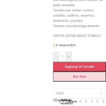
pelle sensibile.
Testato per nichel, cromo,
cobalto, cadmio, arsenico,
antimonio, piombo.
Testato microbiologicamente.
ORYZA SATIVA (RICE) STARCH
6 disponibili
-
+
Aggiungi Al Carrello
Buy Now
Add to
Compare
Share:
wishlist