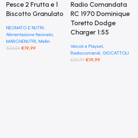
Pesce 2 Frutta e 1
Radio Comandata
Biscotto Granulato
RC 1970 Dominique
Toretto Dodge
A
NEONATO E NUTRI
,
F
Charger 1:55
Alimentazione Neonato
,
MARCHENUTRI
,
Mellin
Veicoli e Playset
,
€
19,99
€
24,00
Radiocomandi
,
GIOCATTOLI
F
€
19,99
€
29,99
E
F
G
F
€