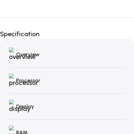
Fino al 12 Ottobre...
Black Friday di
Specification
Autunno!
Overview
Processor
Display
RAM