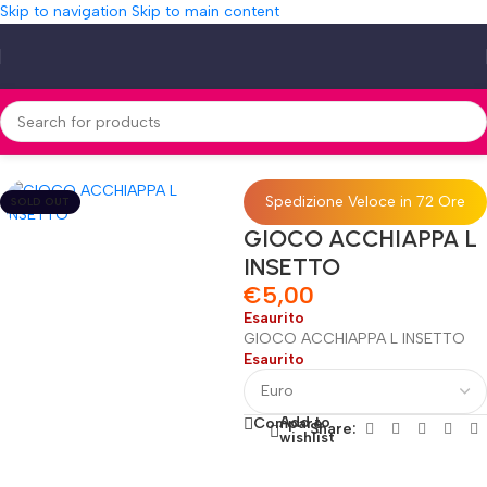
Skip to navigation
Skip to main content
Home
»
Shop
»
GIOCO ACCHIAPPA L INSETTO
Spedizione Veloce in 72 Ore
SOLD OUT
GIOCO ACCHIAPPA L
INSETTO
€
5,00
Esaurito
GIOCO ACCHIAPPA L INSETTO
Esaurito
Add to
Compare
Share:
wishlist