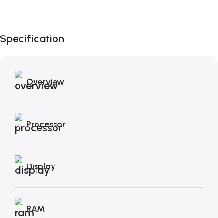
Fino al 12 Ottobre...
Black Friday di
Specification
Autunno!
Overview
Processor
Display
RAM