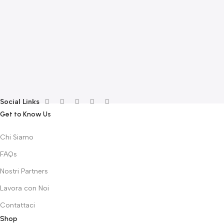
E
F
G
F
€
Social Links
Get to Know Us
Chi Siamo
FAQs
Nostri Partners
Lavora con Noi
Contattaci
Shop