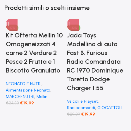
Prodotti simili o scelti insieme
-17%
-33%
Kit Offerta Mellin 10
Jada Toys
Omogeneizzati 4
Modellino di auto
carne 2 Verdure 2
Fast & Furious
Pesce 2 Frutta e 1
Radio Comandata
Biscotto Granulato
RC 1970 Dominique
Toretto Dodge
NEONATO E NUTRI
,
F
Charger 1:55
Alimentazione Neonato
,
MARCHENUTRI
,
Mellin
Veicoli e Playset
,
€
19,99
€
24,00
Radiocomandi
,
GIOCATTOLI
F
€
19,99
€
29,99