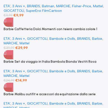
Comics Batman
ETA'
,
3 Anni +
,
BRANDS
,
Batman
,
MARCHE
,
Fisher-Price
,
Mattel
,
GIOCATTOLI
,
SuperEroi FilmCartoon
€
9,99
€
11,99
-25%
​Barbie Caffetteria Dolci Momenti con teiera cambia colore 1
gattino mobili e 21+ accessori
ETA'
,
3 Anni +
,
GIOCATTOLI
,
Bambole e Dolls
,
BRANDS
,
Barbie
,
MARCHE
,
Mattel
€
29,99
€
39,99
-40%
Barbie Set da viaggio in Italia Bambola Bionda Vestiti Rosa
Accessori cibo Pizza e cappuccino
ETA'
,
3 Anni +
,
GIOCATTOLI
,
Bambole e Dolls
,
BRANDS
,
Barbie
,
MARCHE
,
Mattel
€
14,99
€
24,99
-25%
Barbie Malibu outifit e accessori da equitazione dalla serie
Netflix I misteri ricerca del cavallo scomparso
ETA'
,
3 Anni +
,
GIOCATTOLI
,
Bambole e Dolls
,
BRANDS
,
Barbie
,