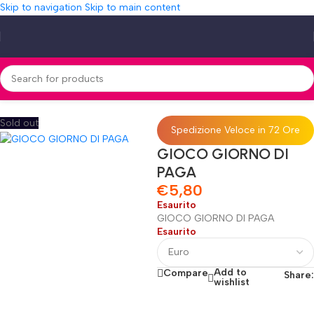
Skip to navigation
Skip to main content
Home
»
Shop
»
GIOCO GIORNO DI PAGA
Sold out
Spedizione Veloce in 72 Ore
GIOCO GIORNO DI
PAGA
€
5,80
Esaurito
GIOCO GIORNO DI PAGA
Esaurito
Add to
Compare
Share:
wishlist
Fino al 12 Ottobre...