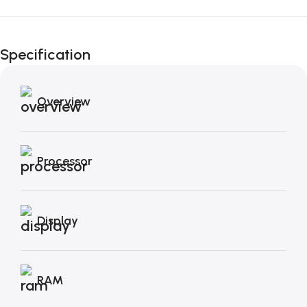
Black Friday di
Autunno!
Specification
Overview
Processor
Display
RAM