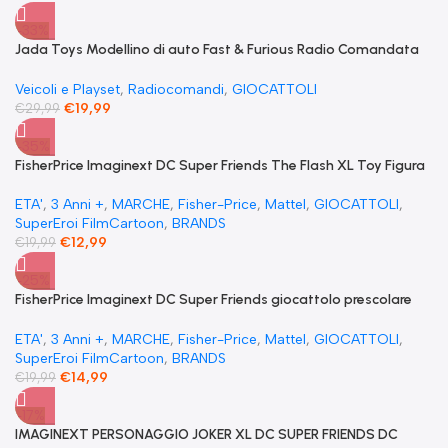
-33%
Jada Toys Modellino di auto Fast & Furious Radio Comandata
RC 1970 Dominique Toretto Dodge Charger 1:55
Veicoli e Playset
,
Radiocomandi
,
GIOCATTOLI
€
19,99
€
29,99
-35%
FisherPrice Imaginext DC Super Friends The Flash XL Toy Figura
snodata 25 cm
ETA'
,
3 Anni +
,
MARCHE
,
Fisher-Price
,
Mattel
,
GIOCATTOLI
,
SuperEroi FilmCartoon
,
BRANDS
€
12,99
€
19,99
-25%
FisherPrice Imaginext DC Super Friends giocattolo prescolare
Superman XL 25 cm figure snodabile
ETA'
,
3 Anni +
,
MARCHE
,
Fisher-Price
,
Mattel
,
GIOCATTOLI
,
SuperEroi FilmCartoon
,
BRANDS
€
14,99
€
19,99
-17%
IMAGINEXT PERSONAGGIO JOKER XL DC SUPER FRIENDS DC