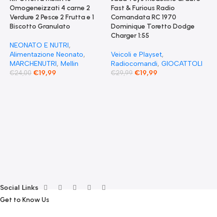
Omogeneizzati 4 carne 2
Fast & Furious Radio
Verdure 2 Pesce 2 Frutta e 1
Comandata RC 1970
Biscotto Granulato
Dominique Toretto Dodge
Charger 1:55
NEONATO E NUTRI
,
Alimentazione Neonato
,
Veicoli e Playset
,
MARCHENUTRI
,
Mellin
Radiocomandi
,
GIOCATTOLI
€
19,99
€
19,99
€
24,00
€
29,99
F
S
T
E
F
G
F
€
Social Links
Get to Know Us