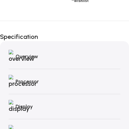
wishlist
Fino al 12 Ottobre...
Black Friday di
Specification
Autunno!
Overview
Processor
Display