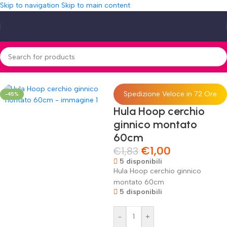
Skip to navigation
Skip to main content
Home
»
Shop
»
Hula Hoop cerchio ginnico montato 60cm
Spedizione Veloce in 72 Ore
-45%
Hula Hoop cerchio
ginnico montato
60cm
€
1,00
€
1,83
5 disponibili
Hula Hoop cerchio ginnico
montato 60cm
5 disponibili
-
+