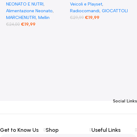
NEONATO E NUTRI
,
Veicoli e Playset
,
carne 2 Verdure 2
Fast & Furious
Alimentazione Neonato
,
Radiocomandi
,
GIOCATTOLI
Pesce 2 Frutta e 1
Radio Comandata
MARCHENUTRI
,
Mellin
€
19,99
€
29,99
€
19,99
€
24,00
Biscotto Granulato
RC 1970 Dominique
Toretto Dodge
A
F
Charger 1:55
E
F
F
G
F
€
Social Links
Get to Know Us
Shop
Useful Links