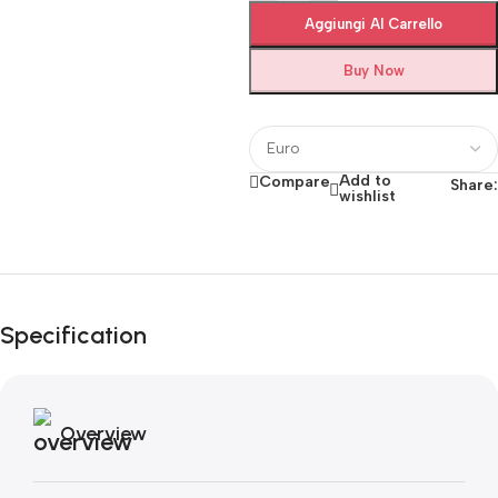
Aggiungi Al Carrello
Buy Now
Add to
Compare
Share:
wishlist
Fino al 12 Ottobre...
Black Friday di
Autunno!
Specification
Overview