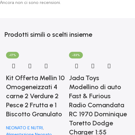
Ancora non ci sono recensioni.
Prodotti simili o scelti insieme
-17%
-33%
Kit Offerta Mellin 10
Jada Toys
Omogeneizzati 4
Modellino di auto
carne 2 Verdure 2
Fast & Furious
Pesce 2 Frutta e 1
Radio Comandata
Biscotto Granulato
RC 1970 Dominique
Toretto Dodge
NEONATO E NUTRI
,
F
Charger 1:55
Alimentazione Neonato
,