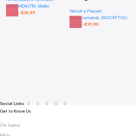
MARCHENUTRI
,
Mellin
Veicoli e Playset
,
€
19,99
€
24,00
Radiocomandi
,
GIOCATTOLI
F
€
19,99
€
29,99
E
F
G
F
€
Social Links
Get to Know Us
Chi Siamo
FAQs