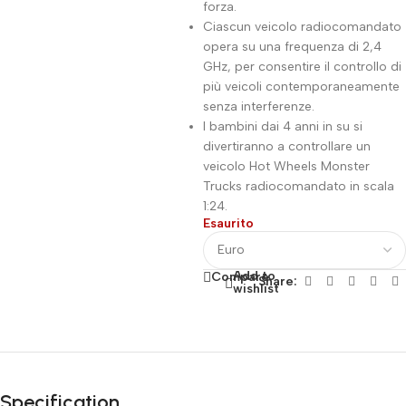
forza.
Ciascun veicolo radiocomandato
opera su una frequenza di 2,4
GHz, per consentire il controllo di
più veicoli contemporaneamente
senza interferenze.
I bambini dai 4 anni in su si
divertiranno a controllare un
veicolo Hot Wheels Monster
Trucks radiocomandato in scala
1:24.
Esaurito
Add to
Compare
Share:
wishlist
Fino al 12 Ottobre...
Black Friday di
Specification
Autunno!