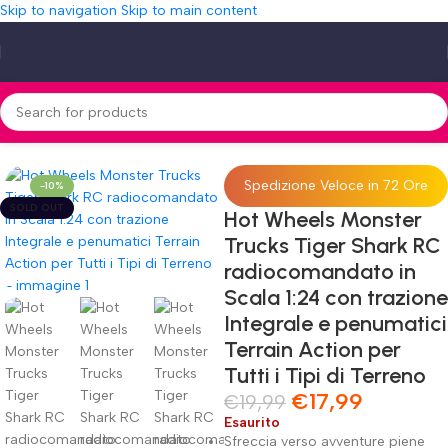
Skip to navigation
Skip to main content
one Integrale e penumatici Terrain Action per Tutti i Tipi di Terreno
Spedizione Veloce in 72 Ore
-10%
SOLD OUT
Hot Wheels Monster
Trucks Tiger Shark RC
radiocomandato in
Scala 1:24 con trazione
Integrale e penumatici
Terrain Action per
Tutti i Tipi di Terreno
€
17,99
€
19,99
Esaurito
Sfreccia verso avventure piene