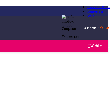
Track You Orde
Contattaci
FAQs
0
Items
/
€
0,0
Contattaci
3770891154
Wishlist