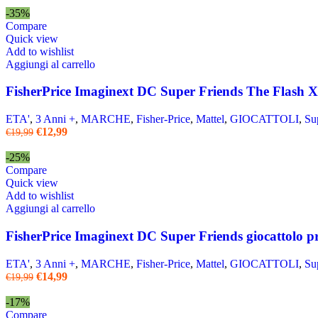
-35%
Compare
Quick view
Add to wishlist
Aggiungi al carrello
FisherPrice Imaginext DC Super Friends The Flash 
ETA'
,
3 Anni +
,
MARCHE
,
Fisher-Price
,
Mattel
,
GIOCATTOLI
,
Su
€
12,99
€
19,99
-25%
Compare
Quick view
Add to wishlist
Aggiungi al carrello
FisherPrice Imaginext DC Super Friends giocattolo p
ETA'
,
3 Anni +
,
MARCHE
,
Fisher-Price
,
Mattel
,
GIOCATTOLI
,
Su
€
14,99
€
19,99
-17%
Compare