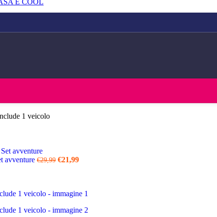
ASA E COOL
nclude 1 veicolo
Set avventure
€
21,99
€
29,99