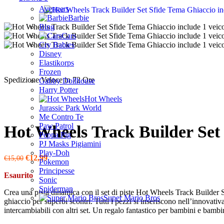
Avengers
Barbie
Bing
Cars
Cry Babies
Disney
Elastikorps
Frozen
Spedizione Veloce in 72 Ore
Gabby Dollhouse
Harry Potter
Hot Wheels
Jurassic Park World
Me Contro Te
Paw Patrol
Hot Wheels Track Builder Set 
Peppa Pig
PJ Masks Pigiamini
Play-Doh
€
12,99
€
15,00
Pokemon
Principesse
Esaurito
Sonic
Spiderman
Crea una pista dinamica con il set di piste Hot Wheels Track Builder 
Super Mario Bros
ghiaccio per superbi scontri. Tutti i pezzi si inseriscono nell’innova
intercambiabili con altri set. Un regalo fantastico per bambini e bambi