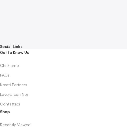
E
F
G
F
€
Social Links
Get to Know Us
Chi Siamo
FAQs
Nostri Partners
Lavora con Noi
Contattaci
Shop
Recently Viewed