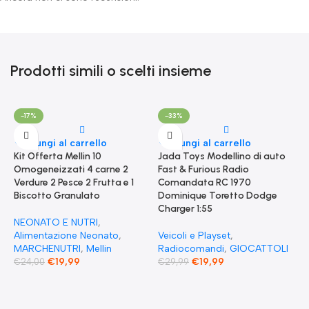
Prodotti simili o scelti insieme
-17%
-33%
Aggiungi al carrello
Aggiungi al carrello
Kit Offerta Mellin 10
Jada Toys Modellino di auto
Omogeneizzati 4 carne 2
Fast & Furious Radio
Verdure 2 Pesce 2 Frutta e 1
Comandata RC 1970
Biscotto Granulato
Dominique Toretto Dodge
Charger 1:55
NEONATO E NUTRI
,
Alimentazione Neonato
,
Veicoli e Playset
,
MARCHENUTRI
,
Mellin
Radiocomandi
,
GIOCATTOLI
€
19,99
€
19,99
€
24,00
€
29,99
A
F
S
T