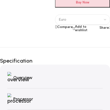
Buy Now
Add to
Compare
Share:
wishlist
Fino al 12 Ottobre...
Black Friday di
Autunno!
Specification
Overview
Processor