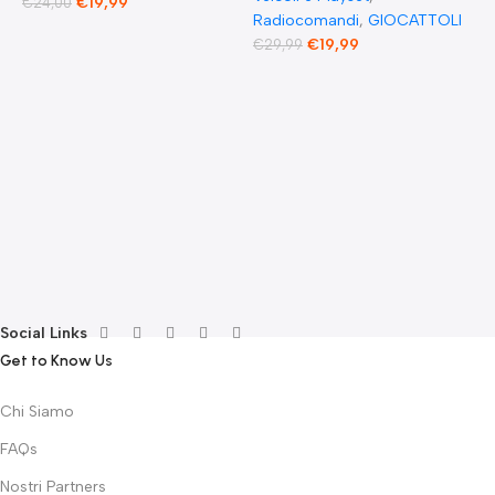
€
19,99
€
24,00
Radiocomandi
,
GIOCATTOLI
F
€
19,99
€
29,99
E
F
G
F
€
Social Links
Get to Know Us
Chi Siamo
FAQs
Nostri Partners