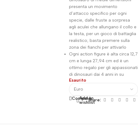
presenta un movimento
d’attacco specifico per ogni
specie, dalle fruste a sorpresa
agli aculei che allungano il collo e
la testa, per un gioco di battaglia
realistico; basta premere sulla
zona dei fianchi per attivarlo
Ogni action figure è alta circa 12,7
cm e lunga 27,94 cm ed è un
ottimo regalo per gli appassionati
di dinosauri dai 4 anni in su
Esaurito
Add to
Compare
Share:
wishlist
Fino al 12 Ottobre...
Black Friday di