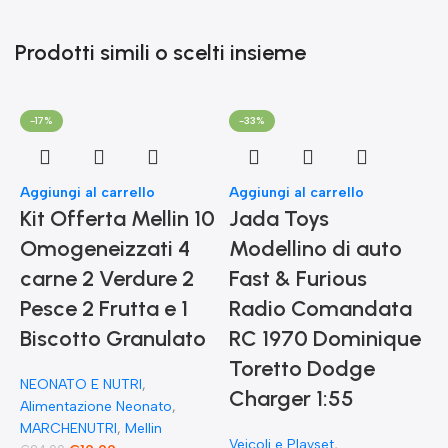
Prodotti simili o scelti insieme
-17%
-33%
Aggiungi al carrello
Aggiungi al carrello
Kit Offerta Mellin 10
Jada Toys
Omogeneizzati 4
Modellino di auto
carne 2 Verdure 2
Fast & Furious
Pesce 2 Frutta e 1
Radio Comandata
Biscotto Granulato
RC 1970 Dominique
Toretto Dodge
A
NEONATO E NUTRI
,
F
Charger 1:55
Alimentazione Neonato
,
MARCHENUTRI
,
Mellin
Veicoli e Playset
,