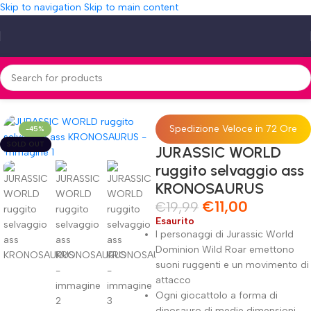
Skip to navigation
Skip to main content
me
»
Shop
»
JURASSIC WORLD ruggito selvaggio ass KRONOSAURUS
Spedizione Veloce in 72 Ore
-45%
SOLD OUT
JURASSIC WORLD
ruggito selvaggio ass
KRONOSAURUS
€
11,00
€
19,99
Esaurito
I personaggi di Jurassic World
Dominion Wild Roar emettono
suoni ruggenti e un movimento di
attacco
Ogni giocattolo a forma di
dinosauro di medie dimensioni