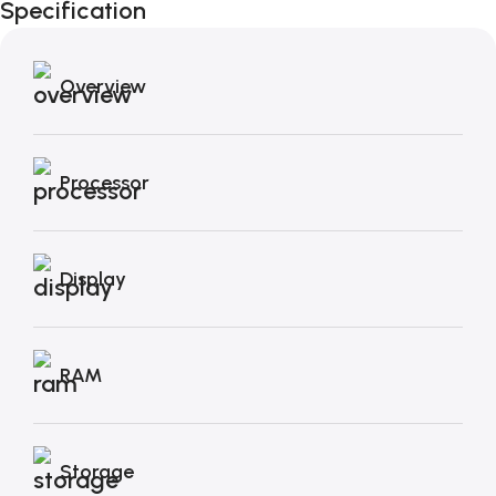
Specification
Autunno!
Overview
Processor
Display
RAM
Storage