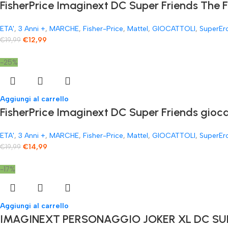
FisherPrice Imaginext DC Super Friends The 
ETA'
,
3 Anni +
,
MARCHE
,
Fisher-Price
,
Mattel
,
GIOCATTOLI
,
SuperEr
€
12,99
€
19,99
-25%
Aggiungi al carrello
FisherPrice Imaginext DC Super Friends gioc
ETA'
,
3 Anni +
,
MARCHE
,
Fisher-Price
,
Mattel
,
GIOCATTOLI
,
SuperEr
€
14,99
€
19,99
-17%
Aggiungi al carrello
IMAGINEXT PERSONAGGIO JOKER XL DC SUP