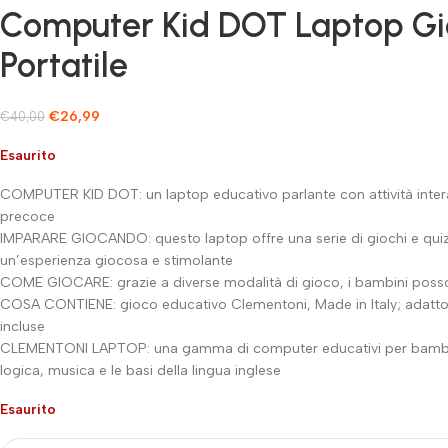
Computer Kid DOT Laptop Gio
Portatile
€
26,99
€
40,00
Esaurito
COMPUTER KID DOT: un laptop educativo parlante con attività interat
precoce
IMPARARE GIOCANDO: questo laptop offre una serie di giochi e quiz in
un’esperienza giocosa e stimolante
COME GIOCARE: grazie a diverse modalità di gioco, i bambini posso
COSA CONTIENE: gioco educativo Clementoni, Made in Italy; adatto per
incluse
CLEMENTONI LAPTOP: una gamma di computer educativi per bambini su
logica, musica e le basi della lingua inglese
Esaurito