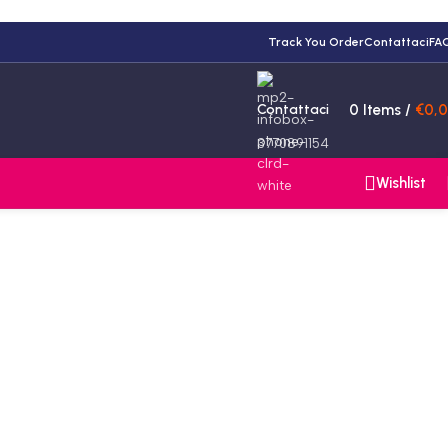
Track You Order
Contattaci
FA
Contattaci
0
Items
/
€
0,
3770891154
Wishlist