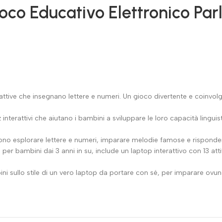
co Educativo Elettronico Par
tive che insegnano lettere e numeri. Un gioco divertente e coinvolg
terattivi che aiutano i bambini a sviluppare le loro capacità linguis
no esplorare lettere e numeri, imparare melodie famose e risponde
 bambini dai 3 anni in su, include un laptop interattivo con 13 attiv
llo stile di un vero laptop da portare con sé, per imparare ovunq