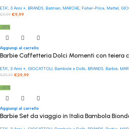
ETA'
,
3 Anni +
,
BRANDS
,
Batman
,
MARCHE
,
Fisher-Price
,
Mattel
,
GIO
€
9,99
€
11,99
-25%
Aggiungi al carrello
​Barbie Caffetteria Dolci Momenti con teiera 
ETA'
,
3 Anni +
,
GIOCATTOLI
,
Bambole e Dolls
,
BRANDS
,
Barbie
,
MAR
€
29,99
€
39,99
-40%
Aggiungi al carrello
Barbie Set da viaggio in Italia Bambola Biond