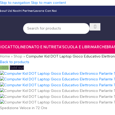
Skip to navigation
Skip to main content
bout Us
I Nostri Partner
Lavora Con Noi
IOCATTOLI
NEONATO E NUTRI
ETA’
SCUOLA E LIBRI
MARCHE
BRA
Home
»
Shop
»
Computer Kid DOT Laptop Gioco Educativo Elettronic
Back to products
-33%
Sold out
Spedizione Veloce in 72 Ore