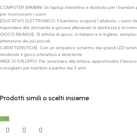
COMPUTER BAMBINI: Un laptop interattivo e illustrato per i bambini pi
per riconoscere i suoni.
EDUCATIVO ELETTRONICO: Il bambino scoprirà l’alfabeto, i suoni delle 
rispondere alle domande e giocare allenando la destrezza e la memo
GIOCO BILINGUE: 13 attività di gioco, in Italiano e in Inglese, sempli
attenzione dei più piccoli
CARATTERISTICHE: Con un simpatico schermo dai grandi LED luminosi 
rendendo il gioco interattivo e divertente.
AREE DI SVILUPPO: Per avvicinarsi alla lettura, approfondire il lessi
consigliato per bambini a partire dai 3 anni
Prodotti simili o scelti insieme
-17%