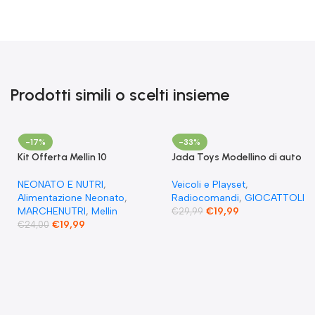
Prodotti simili o scelti insieme
-17%
-33%
Kit Offerta Mellin 10
Jada Toys Modellino di auto
Omogeneizzati 4 carne 2
Fast & Furious Radio
Verdure 2 Pesce 2 Frutta e 1
Comandata RC 1970
NEONATO E NUTRI
,
Veicoli e Playset
,
Biscotto Granulato
Dominique Toretto Dodge
Alimentazione Neonato
,
Radiocomandi
,
GIOCATTOLI
Charger 1:55
MARCHENUTRI
,
Mellin
€
19,99
€
29,99
€
19,99
€
24,00