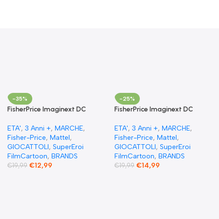
-35%
-25%
FisherPrice Imaginext DC
FisherPrice Imaginext DC
Super Friends The Flash XL
Super Friends giocattolo
Toy Figura snodata 25 cm
prescolare Superman XL 25
ETA'
,
3 Anni +
,
MARCHE
,
ETA'
,
3 Anni +
,
MARCHE
,
cm figure snodabile
Fisher-Price
,
Mattel
,
Fisher-Price
,
Mattel
,
GIOCATTOLI
,
SuperEroi
GIOCATTOLI
,
SuperEroi
FilmCartoon
,
BRANDS
FilmCartoon
,
BRANDS
€
12,99
€
14,99
€
19,99
€
19,99