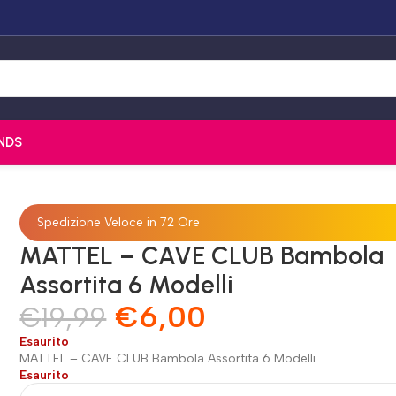
NDS
Spedizione Veloce in 72 Ore
MATTEL – CAVE CLUB Bambola
Assortita 6 Modelli
€
6,00
€
19,99
Esaurito
MATTEL – CAVE CLUB Bambola Assortita 6 Modelli
Esaurito