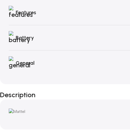
Features
Battery
General
Description