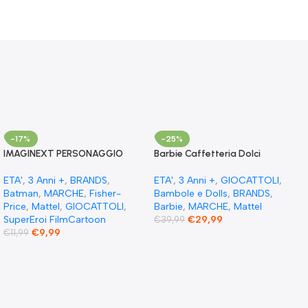
-17%
-25%
IMAGINEXT PERSONAGGIO
​Barbie Caffetteria Dolci
JOKER XL DC SUPER FRIENDS
Momenti con teiera cambia
DC Comics Batman
colore 1 gattino mobili e 21+
ETA'
,
3 Anni +
,
BRANDS
,
ETA'
,
3 Anni +
,
GIOCATTOLI
,
accessori
Batman
,
MARCHE
,
Fisher-
Bambole e Dolls
,
BRANDS
,
Price
,
Mattel
,
GIOCATTOLI
,
Barbie
,
MARCHE
,
Mattel
SuperEroi FilmCartoon
€
29,99
€
39,99
€
9,99
€
11,99