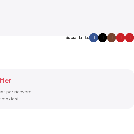
Social Links
tter
list per ricevere
romozioni.