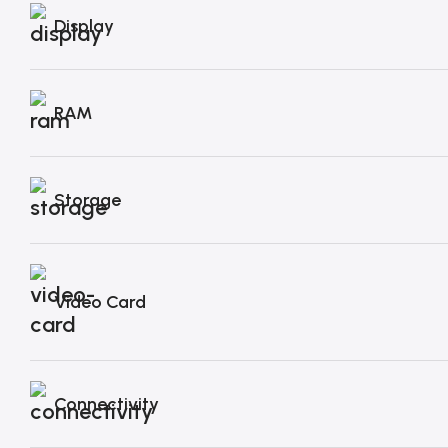
Display
RAM
Storage
Video Card
Connectivity