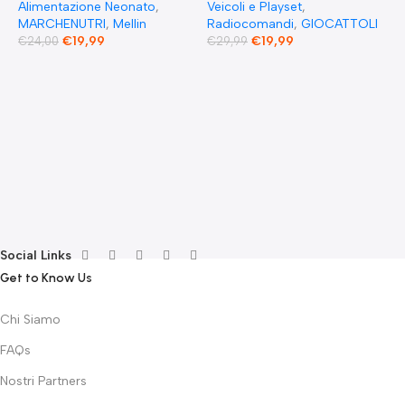
Alimentazione Neonato
,
Veicoli e Playset
,
MARCHENUTRI
,
Mellin
Radiocomandi
,
GIOCATTOLI
€
19,99
€
19,99
€
24,00
€
29,99
F
S
T
E
F
G
F
€
Social Links
Get to Know Us
Chi Siamo
FAQs
Nostri Partners