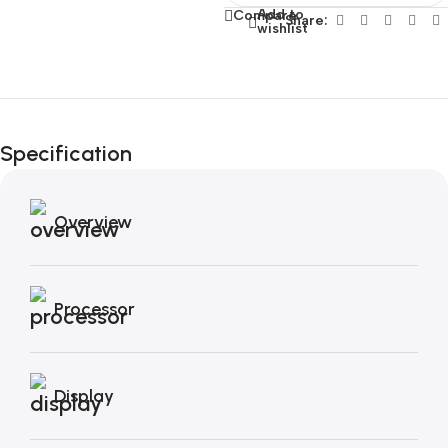
Add to
Compare
Share:
wishlist
Fino al 12 Ottobre...
Black Friday di
Specification
Autunno!
Overview
Processor
Display