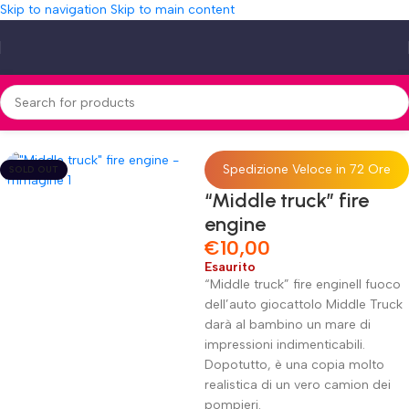
Skip to navigation
Skip to main content
Home
»
Shop
»
“Middle truck” fire engine
Spedizione Veloce in 72 Ore
SOLD OUT
“Middle truck” fire
engine
€
10,00
Esaurito
“Middle truck” fire engineIl fuoco
dell’auto giocattolo Middle Truck
darà al bambino un mare di
impressioni indimenticabili.
Dopotutto, è una copia molto
realistica di un vero camion dei
pompieri.