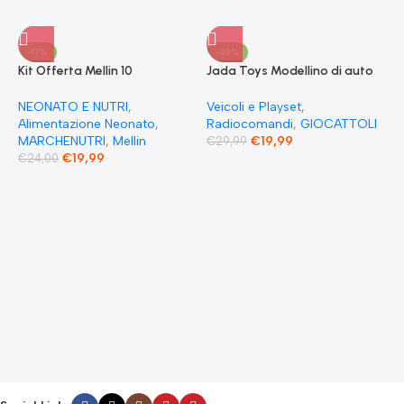
-17%
-33%
Kit Offerta Mellin 10
Jada Toys Modellino di auto
Omogeneizzati 4 carne 2
Fast & Furious Radio
Verdure 2 Pesce 2 Frutta e 1
Comandata RC 1970
NEONATO E NUTRI
,
Veicoli e Playset
,
Biscotto Granulato
Dominique Toretto Dodge
Alimentazione Neonato
,
Radiocomandi
,
GIOCATTOLI
Charger 1:55
MARCHENUTRI
,
Mellin
€
19,99
€
29,99
€
19,99
€
24,00
F
S
T
E
F
G
F
€