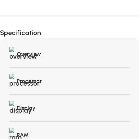
Fino al 12 Ottobre...
Black Friday di
Specification
Autunno!
Overview
Processor
Display
RAM