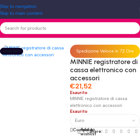
Skip to navigation
Skip to main content
Home
»
Shop
»
MINNIE registratore di cassa elettronico con accessori
Spedizione Veloce in 72 Ore
SOLD OUT
MINNIE registratore di
cassa elettronico con
accessori
€
21,52
Esaurito
MINNIE registratore di cassa
elettronico con accessori
Esaurito
Add to
Compare
Share:
wishlist