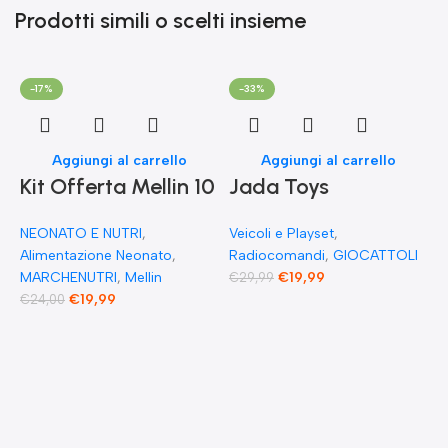
Prodotti simili o scelti insieme
-17%
-33%
Aggiungi al carrello
Aggiungi al carrello
Kit Offerta Mellin 10
Jada Toys
Omogeneizzati 4
Modellino di auto
NEONATO E NUTRI
,
Veicoli e Playset
,
carne 2 Verdure 2
Fast & Furious
Alimentazione Neonato
,
Radiocomandi
,
GIOCATTOLI
Pesce 2 Frutta e 1
Radio Comandata
MARCHENUTRI
,
Mellin
€
19,99
€
29,99
€
19,99
€
24,00
Biscotto Granulato
RC 1970 Dominique
Toretto Dodge
F
Charger 1:55
E
F