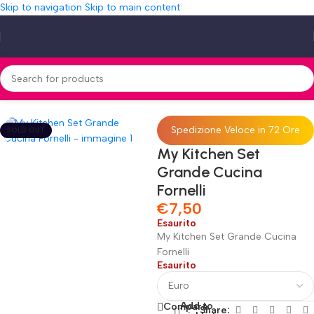
Skip to navigation
Skip to main content
Home
»
Shop
»
My Kitchen Set Grande Cucina Fornelli
Spedizione Veloce in 72 Ore
SOLD OUT
My Kitchen Set
Grande Cucina
Fornelli
€
7,50
Esaurito
My Kitchen Set Grande Cucina
Fornelli
Esaurito
Add to
Compare
Share: