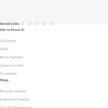
F
G
F
€
Social Links
Get to Know Us
Chi Siamo
FAQs
Nostri Partners
Lavora con Noi
Contattaci
Shop
Recently Viewed
Featured Products
Top 100 Appliances