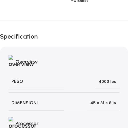
wishlist
Fino al 12 Ottobre...
Black Friday di
Specification
Autunno!
Overview
PESO
4000 lbs
DIMENSIONI
45 × 31 × 8 in
Processor