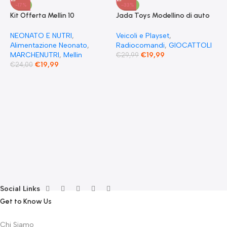
-17%
-33%
Kit Offerta Mellin 10
Jada Toys Modellino di auto
Omogeneizzati 4 carne 2
Fast & Furious Radio
Verdure 2 Pesce 2 Frutta e 1
Comandata RC 1970
NEONATO E NUTRI
,
Veicoli e Playset
,
Biscotto Granulato
Dominique Toretto Dodge
Alimentazione Neonato
,
Radiocomandi
,
GIOCATTOLI
Charger 1:55
MARCHENUTRI
,
Mellin
€
19,99
€
29,99
€
19,99
€
24,00
F
S
T
E
F
G
F
€
Social Links
Get to Know Us
Chi Siamo