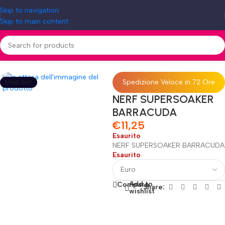
Skip to navigation
Skip to main content
Home
»
Shop
»
NERF SUPERSOAKER BARRACUDA
Spedizione Veloce in 72 Ore
SOLD OUT
NERF SUPERSOAKER
BARRACUDA
€
11,25
Esaurito
NERF SUPERSOAKER BARRACUDA
Esaurito
Add to
Compare
Share:
wishlist