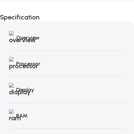
Fino al 12 Ottobre...
Black Friday di
Specification
Autunno!
Overview
Processor
Display
RAM