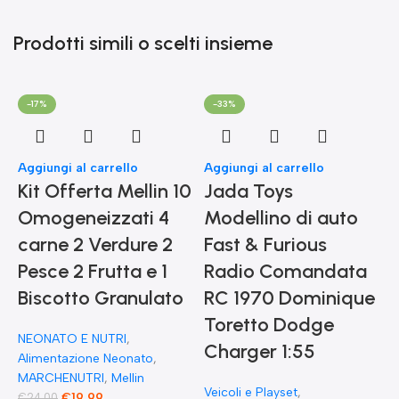
Prodotti simili o scelti insieme
-17%
-33%
Aggiungi al carrello
Aggiungi al carrello
Kit Offerta Mellin 10
Jada Toys
Omogeneizzati 4
Modellino di auto
carne 2 Verdure 2
Fast & Furious
Pesce 2 Frutta e 1
Radio Comandata
Biscotto Granulato
RC 1970 Dominique
Toretto Dodge
A
NEONATO E NUTRI
,
F
Charger 1:55
Alimentazione Neonato
,
MARCHENUTRI
,
Mellin
Veicoli e Playset
,
€
19,99
€
24,00