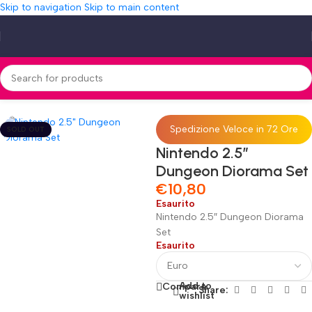
Skip to navigation
Skip to main content
Home
»
Shop
»
Nintendo 2.5″ Dungeon Diorama Set
Spedizione Veloce in 72 Ore
SOLD OUT
Nintendo 2.5″
Dungeon Diorama Set
€
10,80
Esaurito
Nintendo 2.5″ Dungeon Diorama
Set
Esaurito
Add to
Compare
Share:
wishlist