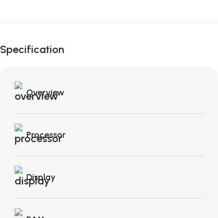
Fino al 12 Ottobre...
Black Friday di
Specification
Autunno!
Overview
Processor
Display