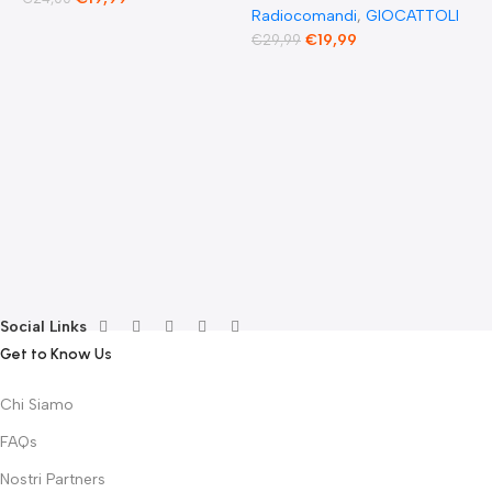
Radiocomandi
,
GIOCATTOLI
F
€
19,99
€
29,99
E
F
G
F
€
Social Links
Get to Know Us
Chi Siamo
FAQs
Nostri Partners