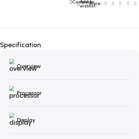
Add to
Compare
Share:
wishlist
Fino al 12 Ottobre...
Black Friday di
Specification
Autunno!
Overview
Processor
Display