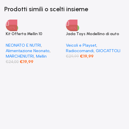
Prodotti simili o scelti insieme
-17%
-33%
Kit Offerta Mellin 10
Jada Toys Modellino di auto
Omogeneizzati 4 carne 2
Fast & Furious Radio
Verdure 2 Pesce 2 Frutta e 1
Comandata RC 1970
NEONATO E NUTRI
,
Veicoli e Playset
,
Biscotto Granulato
Dominique Toretto Dodge
Alimentazione Neonato
,
Radiocomandi
,
GIOCATTOLI
Charger 1:55
MARCHENUTRI
,
Mellin
€
19,99
€
29,99
€
19,99
€
24,00
F
S
T
E
F
G
F
€