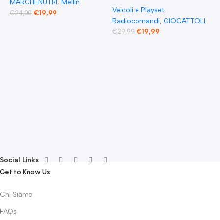
MARCHENUTRI
,
Mellin
Veicoli e Playset
,
€
19,99
€
24,00
Radiocomandi
,
GIOCATTOLI
F
€
19,99
€
29,99
E
F
G
F
€
Social Links
Get to Know Us
Chi Siamo
FAQs