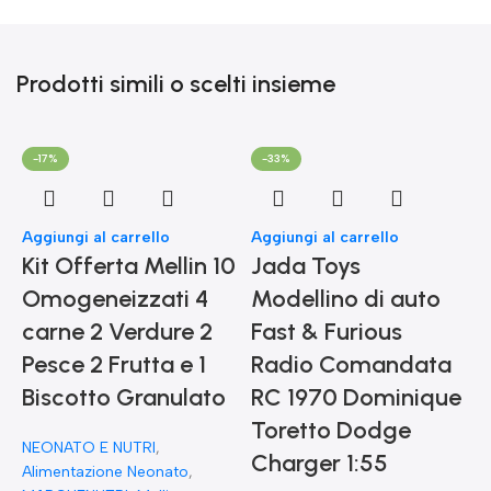
Prodotti simili o scelti insieme
-17%
-33%
Aggiungi al carrello
Aggiungi al carrello
Kit Offerta Mellin 10
Jada Toys
Omogeneizzati 4
Modellino di auto
carne 2 Verdure 2
Fast & Furious
Pesce 2 Frutta e 1
Radio Comandata
Biscotto Granulato
RC 1970 Dominique
Toretto Dodge
A
NEONATO E NUTRI
,
F
Charger 1:55
Alimentazione Neonato
,