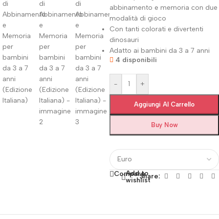
abbinamento e memoria con due
modalità di gioco
Con tanti colorati e divertenti
dinosauri
Adatto ai bambini da 3 a 7 anni
4 disponibili
-
+
Aggiungi Al Carrello
Buy Now
Add to
Compare
Share:
wishlist
Fino al 12 Ottobre...