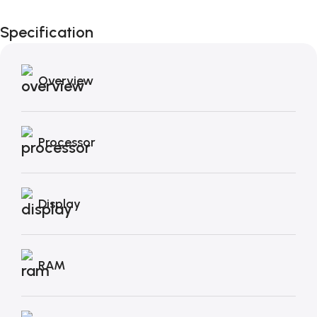
Black Friday di
Specification
Autunno!
Overview
Processor
Display
RAM