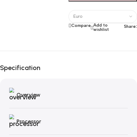
Add to
Compare
Share:
wishlist
Fino al 12 Ottobre...
Black Friday di
Autunno!
Specification
Overview
Processor