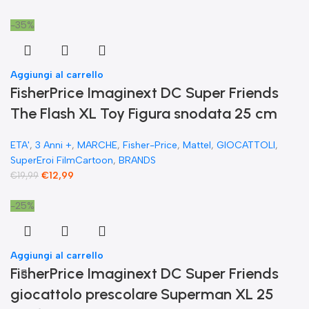
-35%
Aggiungi al carrello
FisherPrice Imaginext DC Super Friends
The Flash XL Toy Figura snodata 25 cm
ETA'
,
3 Anni +
,
MARCHE
,
Fisher-Price
,
Mattel
,
GIOCATTOLI
,
SuperEroi FilmCartoon
,
BRANDS
€
12,99
€
19,99
-25%
Aggiungi al carrello
FisherPrice Imaginext DC Super Friends
giocattolo prescolare Superman XL 25