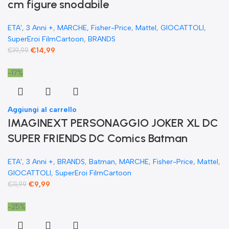
cm figure snodabile
ETA'
,
3 Anni +
,
MARCHE
,
Fisher-Price
,
Mattel
,
GIOCATTOLI
,
SuperEroi FilmCartoon
,
BRANDS
€
14,99
€
19,99
-17%
Aggiungi al carrello
IMAGINEXT PERSONAGGIO JOKER XL DC
SUPER FRIENDS DC Comics Batman
ETA'
,
3 Anni +
,
BRANDS
,
Batman
,
MARCHE
,
Fisher-Price
,
Mattel
,
GIOCATTOLI
,
SuperEroi FilmCartoon
€
9,99
€
11,99
-25%