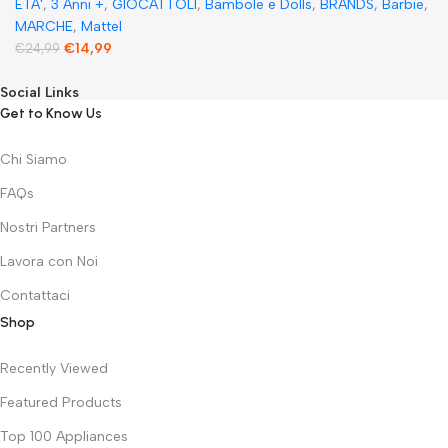
ETA'
,
3 Anni +
,
GIOCATTOLI
,
Bambole e Dolls
,
BRANDS
,
Barbie
,
MARCHE
,
Mattel
€
14,99
€
24,99
Social Links
Get to Know Us
Chi Siamo
FAQs
Nostri Partners
Lavora con Noi
Contattaci
Shop
Recently Viewed
Featured Products
Top 100 Appliances