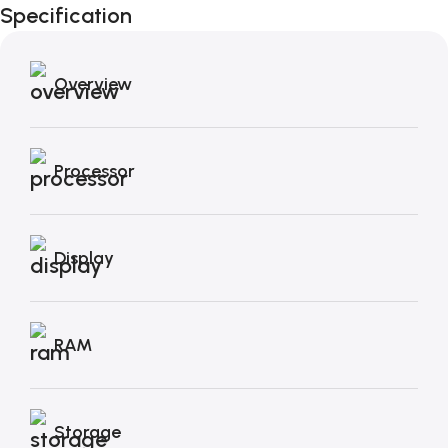
Specification
Autunno!
Overview
Processor
Display
RAM
Storage