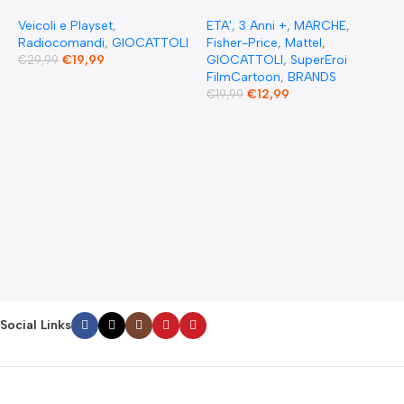
Fast & Furious Radio
Super Friends The Flash XL
Comandata RC 1970
Toy Figura snodata 25 cm
Veicoli e Playset
,
ETA'
,
3 Anni +
,
MARCHE
,
Dominique Toretto Dodge
Radiocomandi
,
GIOCATTOLI
Fisher-Price
,
Mattel
,
Charger 1:55
€
19,99
GIOCATTOLI
,
SuperEroi
€
29,99
FilmCartoon
,
BRANDS
€
12,99
€
19,99
F
S
p
E
c
F
G
F
€
Social Links