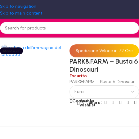
Skip to navigation
Skip to main content
Home
»
Shop
»
PARK&FARM – Busta 6 Dinosauri
Spedizione Veloce in 72 Ore
SOLD OUT
PARK&FARM – Busta 6
Dinosauri
Esaurito
PARK&FARM – Busta 6 Dinosauri
Add to
Compare
Share:
wishlist
Fino al 12 Ottobre...
Black Friday di