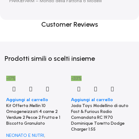
PARK&FARM – Mondo della Fattoria 6 Modelli
Customer Reviews
Prodotti simili o scelti insieme
-17%
-33%
Aggiungi al carrello
Aggiungi al carrello
Kit Offerta Mellin 10
Jada Toys Modellino di auto
Omogeneizzati 4 carne 2
Fast & Furious Radio
Verdure 2 Pesce 2 Frutta e 1
Comandata RC 1970
Biscotto Granulato
Dominique Toretto Dodge
Charger 1:55
-
NEONATO E NUTRI
,