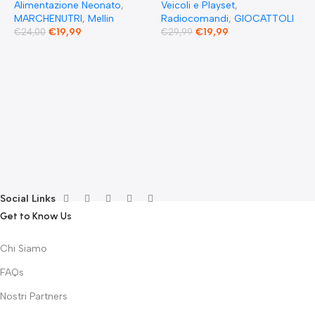
Alimentazione Neonato
,
Veicoli e Playset
,
MARCHENUTRI
,
Mellin
Radiocomandi
,
GIOCATTOLI
€
19,99
€
19,99
€
24,00
€
29,99
A
F
S
T
E
F
G
F
€
Social Links
Get to Know Us
Chi Siamo
FAQs
Nostri Partners