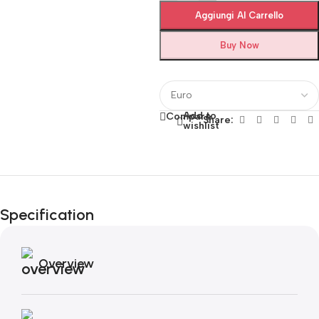
Aggiungi Al Carrello
Buy Now
Add to
Compare
Share:
wishlist
Fino al 12 Ottobre...
Black Friday di
Specification
Autunno!
Overview